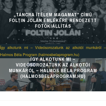
ÍTÉLEM
MAGAMAT”
„TÁNCRA ÍTÉLEM MAGAMAT” CÍMŰ
FOLTIN JOLÁN EMLÉKÉRE RENDEZETT
című
FOTÓKIÁLLÍTÁS
Foltin
Jolán
emlékére
Így alkotunk mi – Videósorozatunk az alkotói munkáról –
rendezett
Halmos Béla Program (halmosbelaprogram.hu)
fotókiállítás
ÍGY ALKOTUNK MI –
VIDEÓSOROZATUNK AZ ALKOTÓI
MUNKÁRÓL – HALMOS BÉLA PROGRAM
(HALMOSBELAPROGRAM.HU)