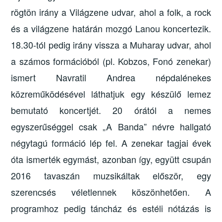
rögtön irány a Világzene udvar, ahol a folk, a rock
és a világzene határán mozgó Lanou koncertezik.
18.30-tól pedig irány vissza a Muharay udvar, ahol
a számos formációból (pl. Kobzos, Fonó zenekar)
ismert Navratil Andrea népdalénekes
közreműködésével láthatjuk egy készülő lemez
bemutató koncertjét. 20 órától a nemes
egyszerűséggel csak „A Banda” névre hallgató
négytagú formáció lép fel. A zenekar tagjai évek
óta ismerték egymást, azonban így, együtt csupán
2016 tavaszán muzsikáltak először, egy
szerencsés véletlennek köszönhetően. A
programhoz pedig táncház és estéli nótázás is