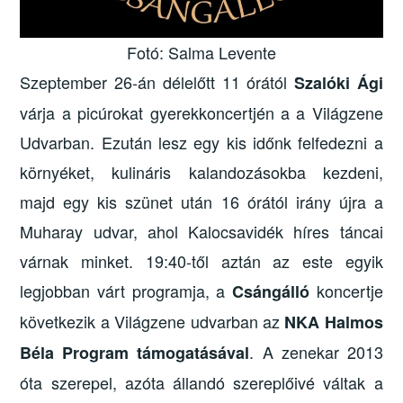
Fotó: Salma Levente
Szeptember 26-án
délelőtt 11 órától
Szalóki Ági
várja a picúrokat gyerekkoncertjén a a Világzene
Udvarban. Ezután lesz egy kis időnk felfedezni a
környéket, kulináris kalandozásokba kezdeni,
majd egy kis szünet után 16 órától irány újra a
Muharay udvar, ahol Kalocsavidék híres táncai
várnak minket. 19:40-től aztán az este egyik
legjobban várt programja, a
koncertje
Csángálló
következik a Világzene udvarban az
NKA Halmos
. A zenekar 2013
Béla Program támogatásával
óta szerepel, azóta állandó szereplőivé váltak a