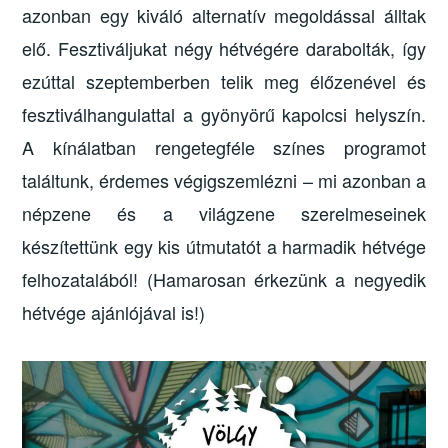
azonban egy kiváló alternatív megoldással álltak
elő. Fesztiváljukat négy hétvégére darabolták, így
ezúttal szeptemberben telik meg élőzenével és
fesztiválhangulattal a gyönyörű kapolcsi helyszín.
A kínálatban rengetegféle színes programot
találtunk, érdemes végigszemlézni – mi azonban a
népzene és a világzene szerelmeseinek
készítettünk egy kis útmutatót a harmadik hétvége
felhozatalából! (Hamarosan érkezünk a negyedik
hétvége ajánlójával is!)