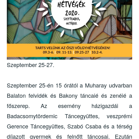
Szeptember 25-27.
Szeptember 25-én 15 órától a Muharay udvarban
Balaton felvidék és Bakony táncaié és zenéié a
főszerep. Az esemény házigazdái a
Badacsomytördemic Táncegyüttes, veszprémi
Gerence Táncegyüttes, Szabó Csaba és a térség
díjazott gyermek és felnőtt táncosai. Ezután