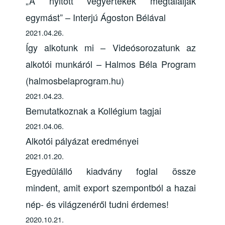
„A nyitott vegyértékek megtalálják
egymást” – Interjú Ágoston Bélával
2021.04.26.
Így alkotunk mi – Videósorozatunk az
alkotói munkáról – Halmos Béla Program
(halmosbelaprogram.hu)
2021.04.23.
Bemutatkoznak a Kollégium tagjai
2021.04.06.
Alkotói pályázat eredményei
2021.01.20.
Egyedülálló kiadvány foglal össze
mindent, amit export szempontból a hazai
nép- és világzenéről tudni érdemes!
2020.10.21.