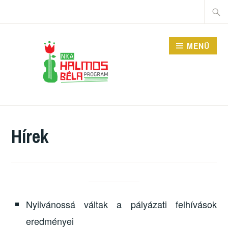
Tartalomhoz
Keres
MENÜ
HALMOS BÉLA
PROGRAM
Hírek
Nyilvánossá váltak a pályázati felhívások
eredményei