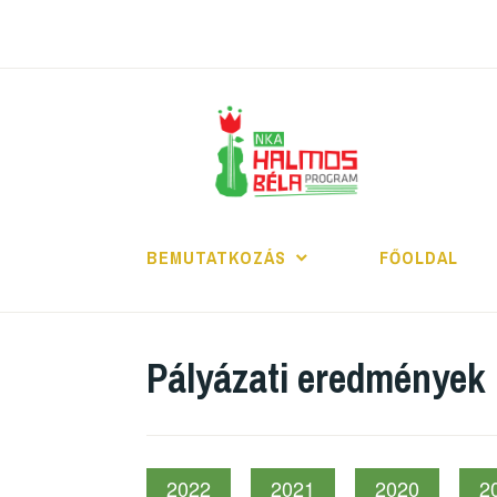
Tartalomhoz
H
BEMUTATKOZÁS
FŐOLDAL
Pályázati eredmények
2022
2021
2020
2