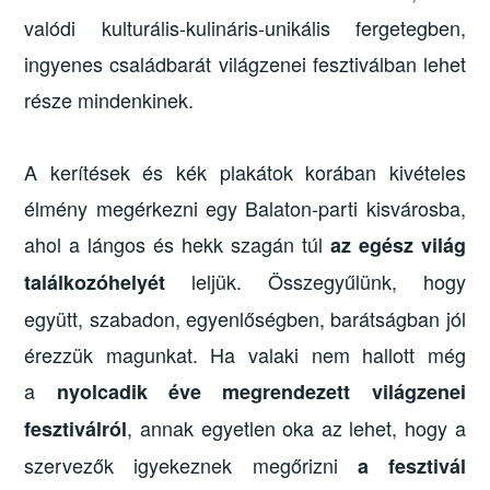
valódi kulturális-kulináris-unikális fergetegben,
ingyenes családbarát világzenei fesztiválban lehet
része mindenkinek.
A kerítések és kék plakátok korában kivételes
élmény megérkezni egy Balaton-parti kisvárosba,
ahol a lángos és hekk szagán túl
az egész világ
leljük. Összegyűlünk, hogy
találkozóhelyét
együtt, szabadon, egyenlőségben, barátságban jól
érezzük magunkat. Ha valaki nem hallott még
a
nyolcadik éve megrendezett világzenei
, annak egyetlen oka az lehet, hogy a
fesztiválról
szervezők igyekeznek megőrizni
a fesztivál