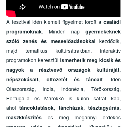
A fesztivál idén kiemelt figyelmet fordít a
családi
. Minden nap
programoknak
gyermekeknek
kezdődik,
szóló zenés és meseelőadásokkal
majd tematikus kultúrsátrakban, interaktív
programokon keresztül
ismerhetik meg kicsik és
nagyok a résztvevő országok kultúráját,
. Idén
népszokásait, öltözetét és táncait
Olaszország, India, Indonézia, Törökország,
Portugália és Marokkó is külön sátrat kap,
ahol
táncoktatások, táncházak, tésztagyúrás,
és még megannyi érdekes
maszkkészítés
program várja a látogatókat. Kivehetjük a