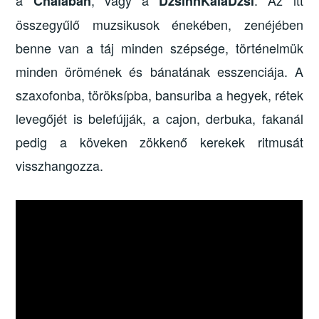
Chalaban
DzsinnKalaDzsi
összegyűlő muzsikusok énekében, zenéjében
benne van a táj minden szépsége, történelmük
minden örömének és bánatának esszenciája. A
szaxofonba, töröksípba, bansuriba a hegyek, rétek
levegőjét is belefújják, a cajon, derbuka, fakanál
pedig a köveken zökkenő kerekek ritmusát
visszhangozza.