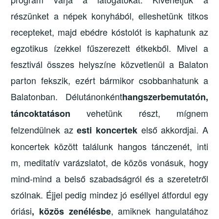
részünket a népek konyhából, elleshetünk titkos
recepteket, majd ebédre kóstolót is kaphatunk az
egzotikus ízekkel fűszerezett étkekből. Mivel a
fesztivál összes helyszíne közvetlenül a Balaton
parton fekszik, ezért bármikor csobbanhatunk a
Balatonban. Délutánonként
hangszerbemutatón,
vehetünk részt, mígnem
táncoktatáson
felzendülnek az
első akkordjai. A
esti koncertek
koncertek között találunk hangos tánczenét, inti
m, meditatív varázslatot, de közös vonásuk, hogy
mind-mind a belső szabadságról és a szeretetről
szólnak. Éjjel pedig mindez jó eséllyel átfordul egy
óriási
, amiknek hangulatához
, közös zenélésbe