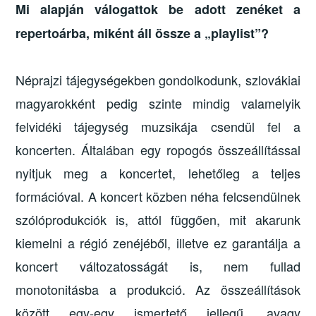
Mi alapján válogattok be adott zenéket a
repertoárba, miként áll össze a „playlist”?
Néprajzi tájegységekben gondolkodunk, szlovákiai
magyarokként pedig szinte mindig valamelyik
felvidéki tájegység muzsikája csendül fel a
koncerten. Általában egy ropogós összeállítással
nyitjuk meg a koncertet, lehetőleg a teljes
formációval. A koncert közben néha felcsendülnek
szólóprodukciók is, attól függően, mit akarunk
kiemelni a régió zenéjéből, illetve ez garantálja a
koncert változatosságát is, nem fullad
monotonitásba a produkció. Az összeállítások
között egy-egy ismertető jellegű, avagy