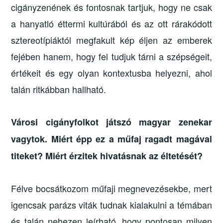
cigányzenének és fontosnak tartjuk, hogy ne csak
a hanyatló éttermi kultúrából és az ott rárakódott
sztereotípiáktól megfakult kép éljen az emberek
fejében hanem, hogy fel tudjuk tárni a szépségeit,
értékeit és egy olyan kontextusba helyezni, ahol
talán ritkábban hallható.
Városi cigányfolkot játszó magyar zenekar
vagytok. Miért épp ez a műfaj ragadt magával
titeket? Miért érzitek hivatásnak az éltetését?
Félve bocsátkozom műfaji megnevezésekbe, mert
igencsak parázs viták tudnak kialakulni a témában
és talán nehezen leírható, hogy pontosan milyen