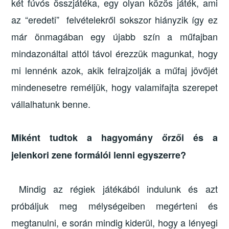
két fúvós összjátéka, egy olyan közös játék, ami
az “eredeti” felvételekről sokszor hiányzik így ez
már önmagában egy újabb szín a műfajban
mindazonáltal attól távol érezzük magunkat, hogy
mi lennénk azok, akik felrajzolják a műfaj jövőjét
mindenesetre reméljük, hogy valamifajta szerepet
vállalhatunk benne.
Miként tudtok a hagyomány őrzői és a
jelenkori zene formálói lenni egyszerre?
Mindig az régiek játékából indulunk és azt
próbáljuk meg mélységeiben megérteni és
megtanulni, e során mindig kiderül, hogy a lényegi