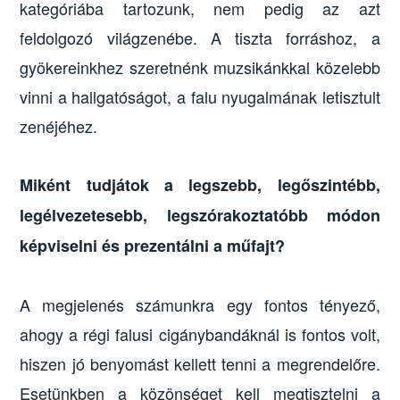
kategóriába tartozunk, nem pedig az azt
feldolgozó világzenébe. A tiszta forráshoz, a
gyökereinkhez szeretnénk muzsikánkkal közelebb
vinni a hallgatóságot, a falu nyugalmának letisztult
zenéjéhez.
Miként tudjátok a legszebb, legőszintébb,
legélvezetesebb, legszórakoztatóbb módon
képviselni és prezentálni a műfajt?
A megjelenés számunkra egy fontos tényező,
ahogy a régi falusi cigánybandáknál is fontos volt,
hiszen jó benyomást kellett tenni a megrendelőre.
Esetünkben a közönséget kell megtisztelni a