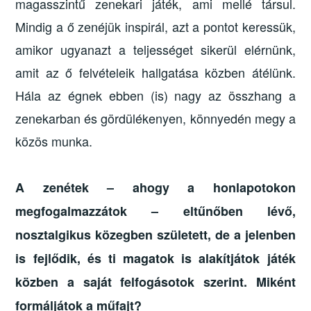
magasszintű zenekari játék, ami mellé társul.
Mindig a ő zenéjük inspirál, azt a pontot keressük,
amikor ugyanazt a teljességet sikerül elérnünk,
amit az ő felvételeik hallgatása közben átélünk.
Hála az égnek ebben (is) nagy az összhang a
zenekarban és gördülékenyen, könnyedén megy a
közös munka.
A zenétek – ahogy a honlapotokon
megfogalmazzátok – eltűnőben lévő,
nosztalgikus közegben született, de a jelenben
is fejlődik, és ti magatok is alakítjátok játék
közben a saját felfogásotok szerint. Miként
formáljátok a műfajt?