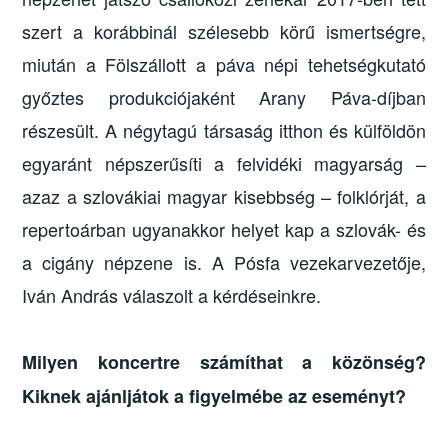
szert a korábbinál szélesebb körű ismertségre,
miután a Fölszállott a páva népi tehetségkutató
győztes produkciójaként Arany Páva-díjban
részesült. A négytagú társaság itthon és külföldön
egyaránt népszerűsíti a felvidéki magyarság –
azaz a szlovákiai magyar kisebbség – folklórját, a
repertoárban ugyanakkor helyet kap a szlovák- és
a cigány népzene is. A Pósfa vezekarvezetője,
Iván András válaszolt a kérdéseinkre.
Milyen koncertre számíthat a közönség?
Kiknek ajánljátok a figyelmébe az eseményt?