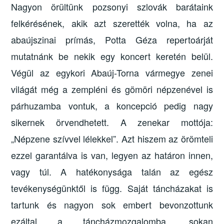
Nagyon örültünk pozsonyi szlovák barátaink
felkérésének, akik azt szerették volna, ha az
abaújszinai prímás, Potta Géza repertoárját
mutatnánk be nekik egy koncert keretén belül.
Végül az egykori Abaúj-Torna vármegye zenei
világát még a zempléni és gömöri népzenével is
párhuzamba vontuk, a koncepció pedig nagy
sikernek örvendhetett. A zenekar mottója:
„Népzene szívvel lélekkel”. Azt hiszem az örömteli
ezzel garantálva is van, legyen az határon innen,
vagy túl. A hatékonysága talán az egész
tevékenységünktől is függ. Saját táncházakat is
tartunk és nagyon sok embert bevonzottunk
ezáltal a táncházmozgalomba, sokan