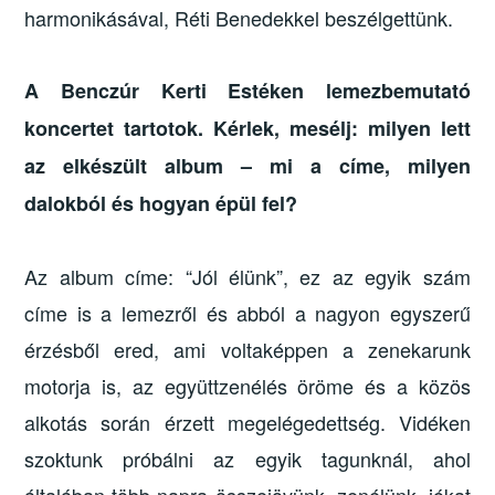
harmonikásával, Réti Benedekkel beszélgettünk.
A Benczúr Kerti Estéken lemezbemutató
koncertet tartotok. Kérlek, mesélj: milyen lett
az elkészült album – mi a címe, milyen
dalokból és hogyan épül fel?
Az album címe: “Jól élünk”, ez az egyik szám
címe is a lemezről és abból a nagyon egyszerű
érzésből ered, ami voltaképpen a zenekarunk
motorja is, az együttzenélés öröme és a közös
alkotás során érzett megelégedettség. Vidéken
szoktunk próbálni az egyik tagunknál, ahol
általában több napra összejövünk, zenélünk, jókat