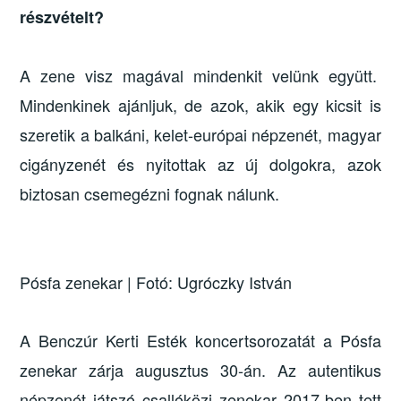
részvételt?
A zene visz magával mindenkit velünk együtt.
Mindenkinek ajánljuk, de azok, akik egy kicsit is
szeretik a balkáni, kelet-európai népzenét, magyar
cigányzenét és nyitottak az új dolgokra, azok
biztosan csemegézni fognak nálunk.
Pósfa zenekar | Fotó: Ugróczky István
A Benczúr Kerti Esték koncertsorozatát a Pósfa
zenekar zárja augusztus 30-án. Az autentikus
népzenét játszó csallóközi zenekar 2017-ben tett