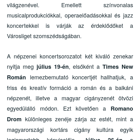
világzenével. Emellett színvonalas
musicalprodukciókkal, operaelőadásokkal és jazz
koncertekkel is várják az érdeklődőket a
Városliget szomszédságában.
A népzenei koncertsorozatot két kiváló zenekar
nyitja meg
, elsőként a
július 19-én
Times New
lemezbemutató koncertjét hallhatjuk, a
Román
friss és kreatív formáció a román és a balkáni
népzenét, illetve a magyar cigányzenét ötvözi
egyedülálló módon. Ezt követően a
Romano
különleges zenéje zárja az estét, mint a
Drom
magyarországi kortárs cigány kultúra egyik
legismertebb képviselője.
a