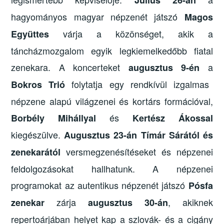
Július 26-án
hagyományos magyar népzenét játszó
Magos
várja a közönséget, akik a
Együttes
táncházmozgalom egyik legkiemelkedőbb fiatal
zenekara. A koncerteket
a
augusztus 9-én
folytatja egy rendkívül izgalmas
Bokros Trió
népzene alapú világzenei és kortárs formációval,
és
Borbély Mihállyal
Kertész Ákossal
kiegészülve.
Augusztus 23-án
Tímár Sárától és
versmegzenésítéseket és népzenei
zenekarától
feldolgozásokat hallhatunk. A népzenei
programokat az autentikus népzenét játszó
Pósfa
zárja
, akiknek
zenekar
augusztus 30-án
repertoárjában helyet kap a szlovák- és a cigány