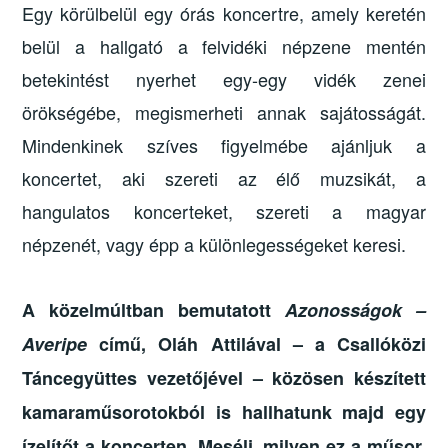
Egy körülbelül egy órás koncertre, amely keretén
belül a hallgató a felvidéki népzene mentén
betekintést nyerhet egy-egy vidék zenei
örökségébe, megismerheti annak sajátosságát.
Mindenkinek szíves figyelmébe ajánljuk a
koncertet, aki szereti az élő muzsikát, a
hangulatos koncerteket, szereti a magyar
népzenét, vagy épp a különlegességeket keresi.
A közelmúltban bemutatott
Azonosságok –
Averipe
című, Oláh Attilával – a Csallóközi
Táncegyüttes vezetőjével – közösen készített
kamaraműsorotokból is hallhatunk majd egy
ízelítőt a koncerten. Mesélj, milyen ez a műsor,