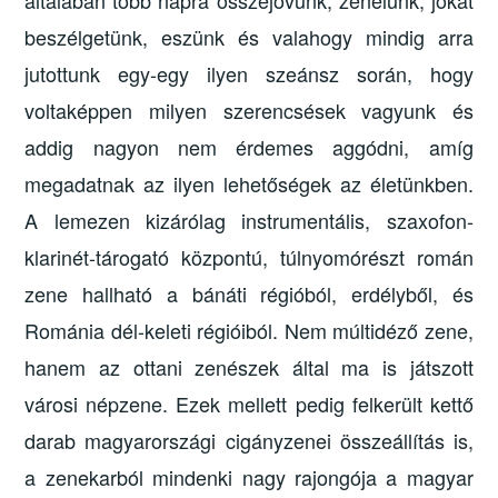
beszélgetünk, eszünk és valahogy mindig arra
jutottunk egy-egy ilyen szeánsz során, hogy
voltaképpen milyen szerencsések vagyunk és
addig nagyon nem érdemes aggódni, amíg
megadatnak az ilyen lehetőségek az életünkben.
A lemezen kizárólag instrumentális, szaxofon-
klarinét-tárogató központú, túlnyomórészt román
zene hallható a bánáti régióból, erdélyből, és
Románia dél-keleti régióiból. Nem múltidéző zene,
hanem az ottani zenészek által ma is játszott
városi népzene. Ezek mellett pedig felkerült kettő
darab magyarországi cigányzenei összeállítás is,
a zenekarból mindenki nagy rajongója a magyar