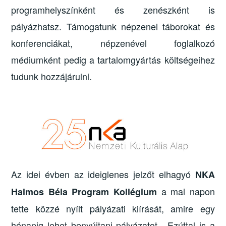
programhelyszínként és zenészként is
pályázhatsz. Támogatunk népzenei táborokat és
konferenciákat, népzenével foglalkozó
médiumként pedig a tartalomgyártás költségeihez
tudunk hozzájárulni.
Az idei évben az ideiglenes jelzőt elhagyó
NKA
a mai napon
Halmos Béla Program Kollégium
tette közzé nyílt pályázati kiírását, amire egy
hónapig lehet benyújtani pályázatot. Ezúttal is a