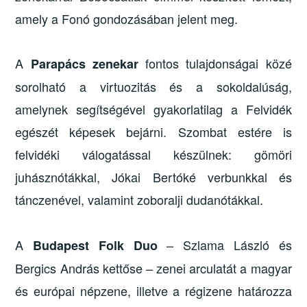
amely a Fonó gondozásában jelent meg.
A
fontos tulajdonságai közé
Parapács zenekar
sorolható a virtuozitás és a sokoldalúság,
amelynek segítségével gyakorlatilag a Felvidék
egészét képesek bejárni. Szombat estére is
felvidéki válogatással készülnek: gömöri
juhásznótákkal, Jókai Bertóké verbunkkal és
tánczenével, valamint zoboralji dudanótákkal.
A
– Szlama László és
Budapest Folk Duo
Bergics András kettőse – zenei arculatát a magyar
és európai népzene, illetve a régizene határozza