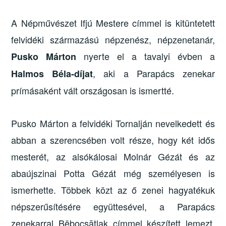
A Népművészet Ifjú Mestere címmel is kitüntetett
felvidéki származású népzenész, népzenetanár,
nyerte el a tavalyi évben a
Pusko Márton
, aki a Parapács zenekar
Halmos Béla-díjat
prímásaként vált országosan is ismertté.
Pusko Márton a felvidéki Tornalján nevelkedett és
abban a szerencsében volt része, hogy két idős
mesterét, az alsókálosai Molnár Gézát és az
abaújszinai Potta Gézát még személyesen is
ismerhette. Többek közt az ő zenei hagyatékuk
népszerűsítésére együttesével, a Parapács
zenekarral Bëbocsātlak címmel készített lemezt,