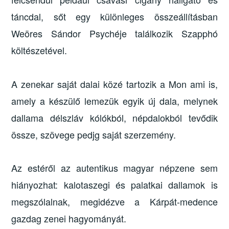
táncdal, sőt egy különleges összeállításban
Weöres Sándor Psychéje találkozik Szapphó
költészetével.
A zenekar saját dalai közé tartozik a Mon ami is,
amely a készülő lemezük egyik új dala, melynek
dallama délszláv kólókból, népdalokból tevődik
össze, szövege pedjg saját szerzemény.
Az estéről az autentikus magyar népzene sem
hiányozhat: kalotaszegi és palatkai dallamok is
megszólalnak, megidézve a Kárpát-medence
gazdag zenei hagyományát.