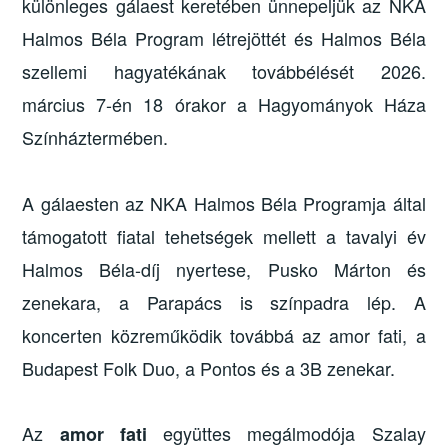
különleges gálaest keretében ünnepeljük az NKA
Halmos Béla Program létrejöttét és Halmos Béla
szellemi hagyatékának továbbélését 2026.
március 7-én 18 órakor a Hagyományok Háza
Színháztermében.
A gálaesten az NKA Halmos Béla Programja által
támogatott fiatal tehetségek mellett a tavalyi év
Halmos Béla-díj nyertese, Pusko Márton és
zenekara, a Parapács is színpadra lép. A
koncerten közreműködik továbbá az amor fati, a
Budapest Folk Duo, a Pontos és a 3B zenekar.
Az
együttes megálmodója Szalay
amor fati