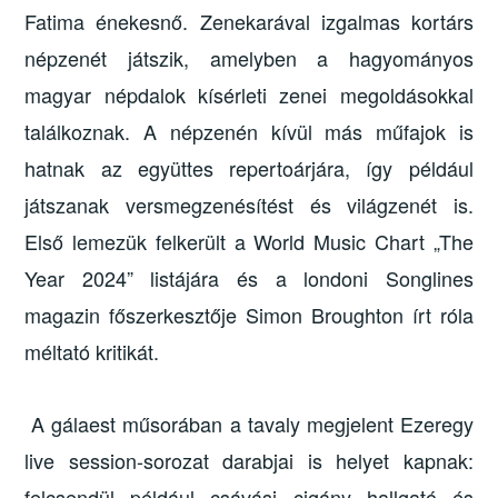
Fatima énekesnő. Zenekarával izgalmas kortárs
népzenét játszik, amelyben a hagyományos
magyar népdalok kísérleti zenei megoldásokkal
találkoznak. A népzenén kívül más műfajok is
hatnak az együttes repertoárjára, így például
játszanak versmegzenésítést és világzenét is.
Első lemezük felkerült a World Music Chart „The
Year 2024” listájára és a londoni Songlines
magazin főszerkesztője Simon Broughton írt róla
méltató kritikát.
A gálaest műsorában a tavaly megjelent Ezeregy
live session-sorozat darabjai is helyet kapnak:
felcsendül például csávási cigány hallgató és