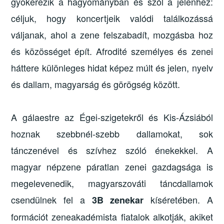
gyökerezik a hagyományban és szól a jelenhez:
céljuk, hogy koncertjeik valódi találkozássá
váljanak, ahol a zene felszabadít, mozgásba hoz
és közösséget épít. Afrodité személyes és zenei
háttere különleges hidat képez múlt és jelen, nyelv
és dallam, magyarság és görögség között.
A gálaestre az Égei-szigetekről és Kis-Ázsiából
hoznak szebbnél-szebb dallamokat, sok
tánczenével és szívhez szóló énekekkel. A
magyar népzene páratlan zenei gazdagsága is
megelevenedik, magyarszováti táncdallamok
csendülnek fel a
kíséretében. A
3B zenekar
formációt zeneakadémista fiatalok alkotják, akiket