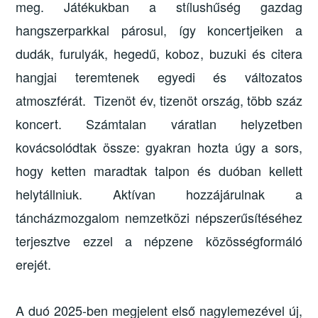
meg. Játékukban a stílushűség gazdag
hangszerparkkal párosul, így koncertjeiken a
dudák, furulyák, hegedű, koboz, buzuki és citera
hangjai teremtenek egyedi és változatos
atmoszférát. Tizenöt év, tizenöt ország, több száz
koncert. Számtalan váratlan helyzetben
kovácsolódtak össze: gyakran hozta úgy a sors,
hogy ketten maradtak talpon és duóban kellett
helytállniuk. Aktívan hozzájárulnak a
táncházmozgalom nemzetközi népszerűsítéséhez
terjesztve ezzel a népzene közösségformáló
erejét.
A duó 2025-ben megjelent első nagylemezével új,