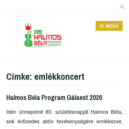
Tartalomhoz
Keres
MENÜ
HALMOS BÉLA
PROGRAM
Címke:
emlékkoncert
Halmos Béla Program Gálaest 2026
Idén ünnepelné 80. születésnapját Halmos Béla,
sok évtizedes aktív tevékenységére emlékezve,