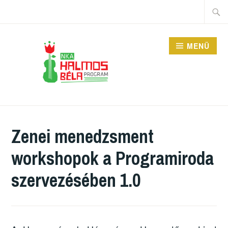
Tartalomhoz
Keres
MENÜ
HALMOS BÉLA
PROGRAM
Zenei menedzsment
workshopok a Programiroda
szervezésében 1.0