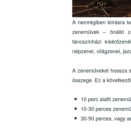
A nemrégiben kiírásra ke
zeneművek – önálló ze
táncszínházi kísérőzen
népzenei, világzenei, ja
A zeneműveket hossza sze
összege. Ez a következő
10 perc alatti zenem
10-30 perces zenemű 
30-50 perces, vagy a