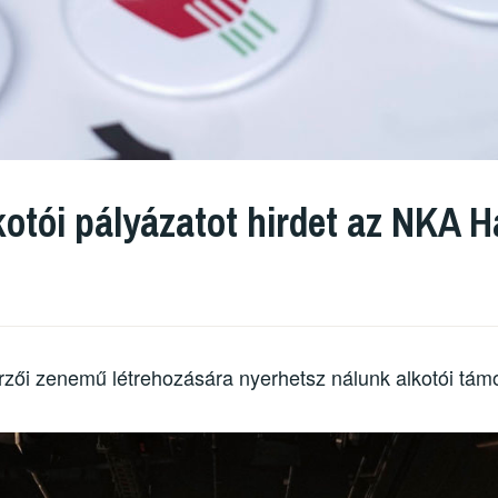
kotói pályázatot hirdet az NKA 
zői zenemű létrehozására nyerhetsz nálunk alkotói tám