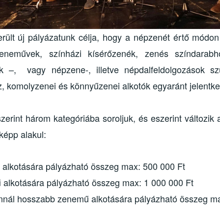
rült új pályázatunk célja, hogy a népzenét értő módon
neművek, színházi kísérőzenék, zenés színdarab
ék –, vagy népzene-, illetve népdalfeldolgozások sz
zz, komolyzenei és könnyűzenei alkotók egyaránt jelentk
rint három kategóriába soroljuk, és eszerint változik
képp alakul:
ű alkotására pályázható összeg max: 500 000 Ft
alkotására pályázható összeg max: 1 000 000 Ft
nnál hosszabb zenemű alkotására pályázható összeg ma