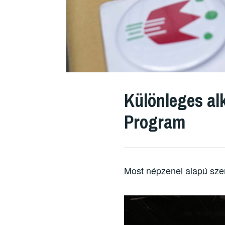
Különleges al
Program
Most népzenei alapú szer