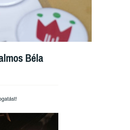
Halmos Béla
ogatást!