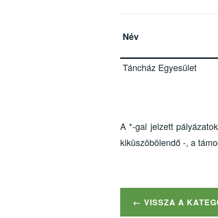
Név
Táncház Egyesület
A *-gal jelzett pályázat
kiküszöbölendő -, a támog
VISSZA A KATE