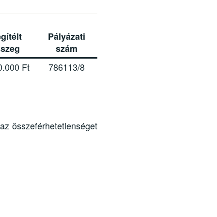
gítélt
Pályázati
sszeg
szám
0.000 Ft
786113/8
 az összeférhetetlenséget