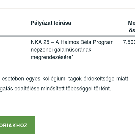
Pályázat leírása
Me
ö
NKA 25 – A Halmos Béla Program
7.50
népzenei gálaműsorának
megrendezésére*
ok esetében egyes kollégiumi tagok érdekeltsége miatt –
atás odaítélése minősített többséggel történt.
GÓRIÁKHOZ