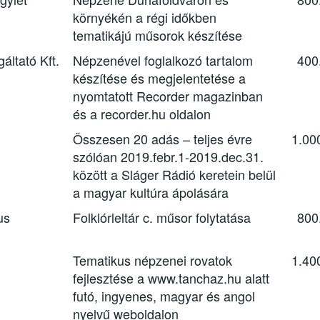
környékén a régi időkben
tematikájú műsorok készítése
áltató Kft.
Népzenével foglalkozó tartalom
400
készítése és megjelentetése a
nyomtatott Recorder magazinban
és a recorder.hu oldalon
Összesen 20 adás – teljes évre
1.00
szólóan 2019.febr.1-2019.dec.31.
között a Sláger Rádió keretein belül
a magyar kultúra ápolására
us
Folklórleltár c. műsor folytatása
800
Tematikus népzenei rovatok
1.40
fejlesztése a www.tanchaz.hu alatt
futó, ingyenes, magyar és angol
nyelvű weboldalon