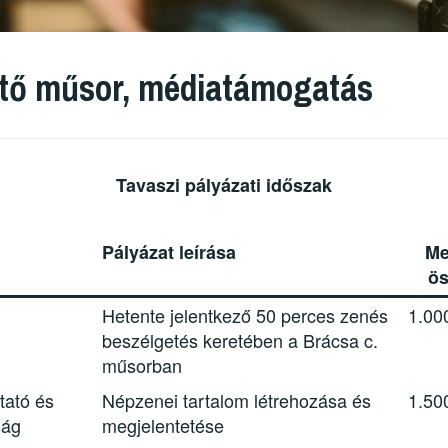
ztő műsor, médiatámogatás
Tavaszi pályázati időszak
Pályázat leírása
Me
ö
Hetente jelentkező 50 perces zenés
1.00
beszélgetés keretében a Brácsa c.
műsorban
tató és
Népzenei tartalom létrehozása és
1.50
ság
megjelentetése