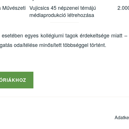
s Művészeti
Vujicsics 45 népzenei témájú
2.00
médiaprodukció létrehozása
ok esetében egyes kollégiumi tagok érdekeltsége miatt –
atás odaítélése minősített többséggel történt.
GÓRIÁKHOZ
Adatke