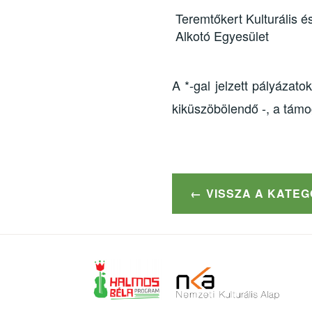
Teremtőkert Kulturális é
Alkotó Egyesület
A *-gal jelzett pályázat
kiküszöbölendő -, a támog
VISSZA A KATE