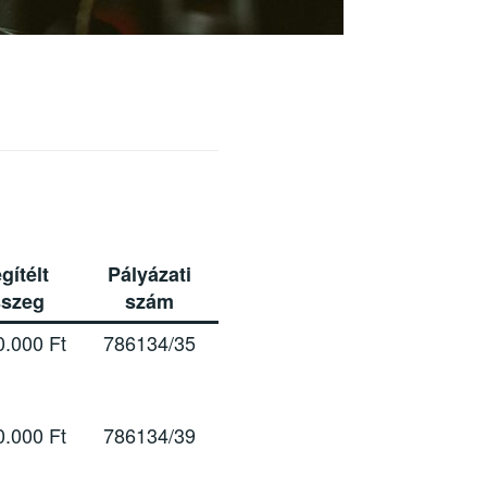
gítélt
Pályázati
sszeg
szám
0.000 Ft
786134/35
0.000 Ft
786134/39