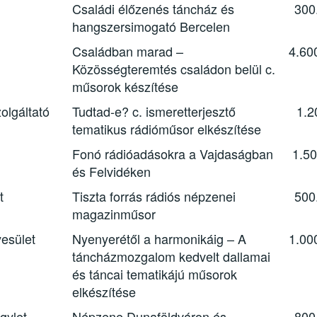
Családi élőzenés táncház és
300
hangszersimogató Bercelen
Családban marad –
4.60
Közösségteremtés családon belül c.
műsorok készítése
olgáltató
Tudtad-e? c. ismeretterjesztő
1.2
tematikus rádióműsor elkészítése
Fonó rádióadásokra a Vajdaságban
1.50
és Felvidéken
t
Tiszta forrás rádiós népzenei
500
magazinműsor
esület
Nyenyerétől a harmonikáig – A
1.00
táncházmozgalom kedvelt dallamai
és táncai tematikájú műsorok
elkészítése
gylet
Népzene Dunaföldváron és
800