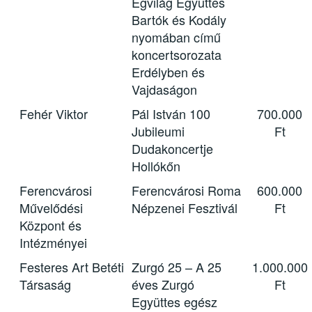
Égvilág Együttes
Bartók és Kodály
nyomában című
koncertsorozata
Erdélyben és
Vajdaságon
Fehér Viktor
Pál István 100
700.000
Jubileumi
Ft
Dudakoncertje
Hollókőn
Ferencvárosi
Ferencvárosi Roma
600.000
Művelődési
Népzenei Fesztivál
Ft
Központ és
Intézményei
Festeres Art Betéti
Zurgó 25 – A 25
1.000.000
Társaság
éves Zurgó
Ft
Együttes egész