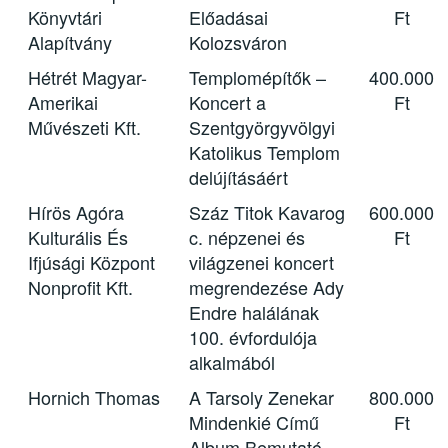
Könyvtári
Előadásai
Ft
Alapítvány
Kolozsváron
Hétrét Magyar-
Templomépítők –
400.000
Amerikai
Koncert a
Ft
Művészeti Kft.
Szentgyörgyvölgyi
Katolikus Templom
delújításáért
Hírös Agóra
Száz Titok Kavarog
600.000
Kulturális És
c. népzenei és
Ft
Ifjúsági Központ
világzenei koncert
Nonprofit Kft.
megrendezése Ady
Endre halálának
100. évfordulója
alkalmából
Hornich Thomas
A Tarsoly Zenekar
800.000
Mindenkié Című
Ft
Album Bemutató