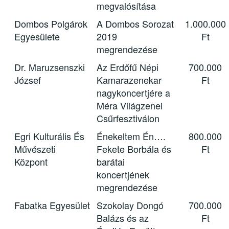
megvalósítása
Dombos Polgárok
A Dombos Sorozat
1.000.000
Egyesülete
2019
Ft
megrendezése
Dr. Maruzsenszki
Az Erdőfű Népi
700.000
József
Kamarazenekar
Ft
nagykoncertjére a
Méra Világzenei
Csűrfesztiválon
Egri Kulturális És
Énekeltem Én….
800.000
Művészeti
Fekete Borbála és
Ft
Központ
barátai
koncertjének
megrendezése
Fabatka Egyesület
Szokolay Dongó
700.000
Balázs és az
Ft