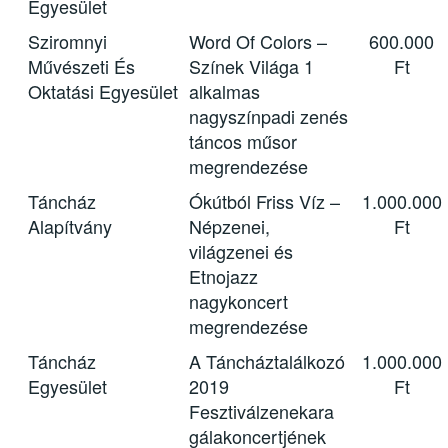
Egyesület
Sziromnyi
Word Of Colors –
600.000
Művészeti És
Színek Világa 1
Ft
Oktatási Egyesület
alkalmas
nagyszínpadi zenés
táncos műsor
megrendezése
Táncház
Ókútból Friss Víz –
1.000.000
Alapítvány
Népzenei,
Ft
világzenei és
Etnojazz
nagykoncert
megrendezése
Táncház
A Táncháztalálkozó
1.000.000
Egyesület
2019
Ft
Fesztiválzenekara
gálakoncertjének