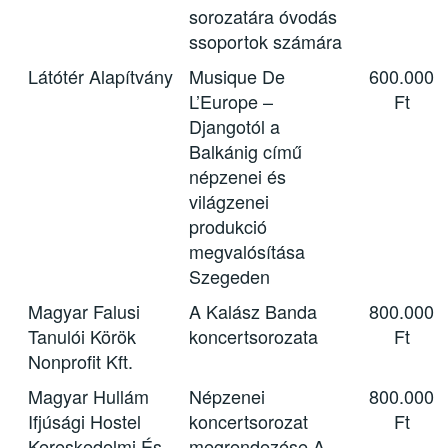
sorozatára óvodás
ssoportok számára
Látótér Alapítvány
Musique De
600.000
L’Europe –
Ft
Djangotól a
Balkánig című
népzenei és
világzenei
produkció
megvalósítása
Szegeden
Magyar Falusi
A Kalász Banda
800.000
Tanulói Körök
koncertsorozata
Ft
Nonprofit Kft.
Magyar Hullám
Népzenei
800.000
Ifjúsági Hostel
koncertsorozat
Ft
Kereskedelmi És
megrendezése A