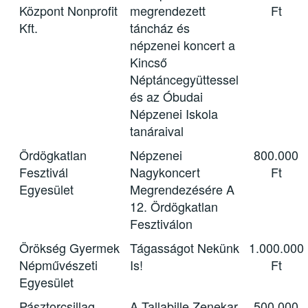
Központ Nonprofit
megrendezett
Ft
Kft.
táncház és
népzenei koncert a
Kincső
Néptáncegyüttessel
és az Óbudai
Népzenei Iskola
tanáraival
Ördögkatlan
Népzenei
800.000
Fesztivál
Nagykoncert
Ft
Egyesület
Megrendezésére A
12. Ördögkatlan
Fesztiválon
Örökség Gyermek
Tágasságot Nekünk
1.000.000
Népművészeti
Is!
Ft
Egyesület
Pásztorcsillag
A Tallabille Zenekar
500.000