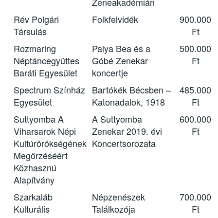
Zeneakadémián
Rév Polgári
Folkfelvidék
900.000
Társulás
Ft
Rozmaring
Palya Bea és a
500.000
Néptáncegyüttes
Góbé Zenekar
Ft
Baráti Egyesület
koncertje
Spectrum Színház
Bartókék Bécsben –
485.000
Egyesület
Katonadalok, 1918
Ft
Suttyomba A
A Suttyomba
600.000
Viharsarok Népi
Zenekar 2019. évi
Ft
Kultúrörökségének
Koncertsorozata
Megőrzéséért
Közhasznú
Alapítvány
Szarkaláb
Népzenészek
700.000
Kulturális
Találkozója
Ft