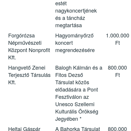
estét
nagykoncertjének
és a táncház
megtartása
Forgórózsa
Hagyományőrző
1.000.000
Népművészeti
koncert
Ft
Központ Nonprofit
megrendezésére
Kft.
Hangvető Zenei
Balogh Kálmán és a
800.000
Terjesztő Társulás
Fitos Dezső
Ft
Kft.
Társulat közös
előadására a Pont
Fesztiválon az
Unesco Szellemi
Kulturális Örökség
Jegyében *
Heltai Gáspár
A Bahorka Társulat
800.000