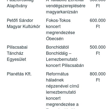
Alapítvány
vendégszereplésére
Ft
magyarkanizsán
Petőfi Sándor
Fokos-Tokos
600.000
Magyar Kultúrkör
koncert
Ft
megrendezése
Óbecsén
Piliscsabai
Bonchidától
500.000
Táncház
Bonchidáig –
Ft
Egyesület
Lemezbemutató
koncert Piliscsabán
Planétás Kft.
Református
800.000
hálaének
Ft
népzenével című
lemezbemutató
koncert
megrendezése a