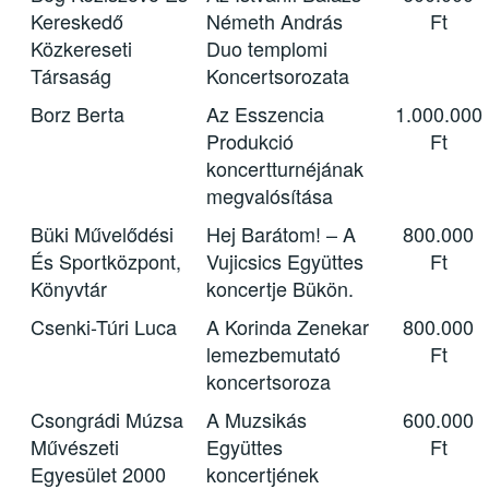
Kereskedő
Németh András
Ft
Közkereseti
Duo templomi
Társaság
Koncertsorozata
Borz Berta
Az Esszencia
1.000.000
Produkció
Ft
koncertturnéjának
megvalósítása
Büki Művelődési
Hej Barátom! – A
800.000
És Sportközpont,
Vujicsics Együttes
Ft
Könyvtár
koncertje Bükön.
Csenki-Túri Luca
A Korinda Zenekar
800.000
lemezbemutató
Ft
koncertsoroza
Csongrádi Múzsa
A Muzsikás
600.000
Művészeti
Együttes
Ft
Egyesület 2000
koncertjének