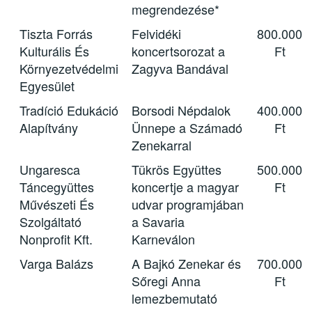
megrendezése*
Tiszta Forrás
Felvidéki
800.000
Kulturális És
koncertsorozat a
Ft
Környezetvédelmi
Zagyva Bandával
Egyesület
Tradíció Edukáció
Borsodi Népdalok
400.000
Alapítvány
Ünnepe a Számadó
Ft
Zenekarral
Ungaresca
Tükrös Együttes
500.000
Táncegyüttes
koncertje a magyar
Ft
Művészeti És
udvar programjában
Szolgáltató
a Savaria
Nonprofit Kft.
Karneválon
Varga Balázs
A Bajkó Zenekar és
700.000
Sőregi Anna
Ft
lemezbemutató