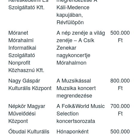
Szolgáltató Kft.
Káli-Medence
kapujában,
Révfülöpön
Móranet
A nép zenéje a világ
500.000
Mórahalmi
zenéje – A Csík
Ft
Informatikai
Zenekar
Szolgáltató
nagykoncertje
Nonprofit
Mórahalmon
Közhasznú Kft.
Nagy Gáspár
A Muzsikással
800.000
Kulturális Központ
Muzsika koncert
Ft
megrendezése
Népkör Magyar
A Folk&World Music
700.000
Művelődési
Selection
Ft
Központ
koncertsorozata
Óbudai Kulturális
Hónaponként
500.000