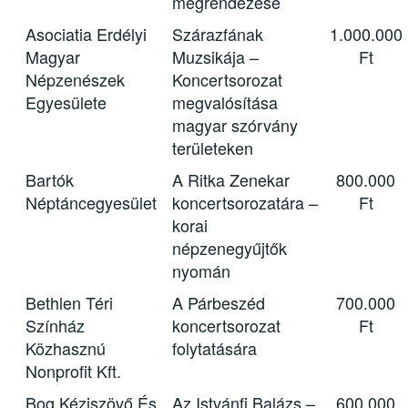
megrendezése
Asociatia Erdélyi
Szárazfának
1.000.000
Magyar
Muzsikája –
Ft
Népzenészek
Koncertsorozat
Egyesülete
megvalósítása
magyar szórvány
területeken
Bartók
A Ritka Zenekar
800.000
Néptáncegyesület
koncertsorozatára –
Ft
korai
népzenegyűjtők
nyomán
Bethlen Téri
A Párbeszéd
700.000
Színház
koncertsorozat
Ft
Közhasznú
folytatására
Nonprofit Kft.
Bog Kéziszövő És
Az Istvánfi Balázs –
600.000