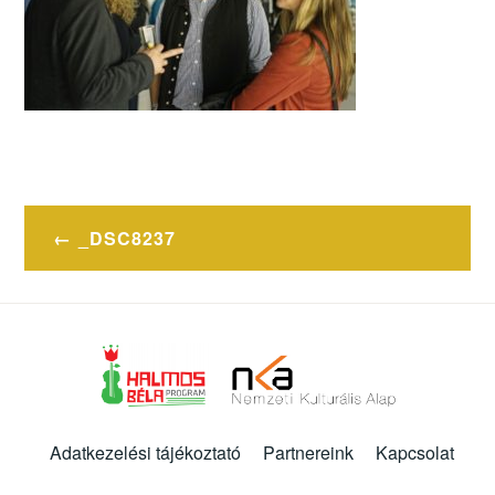
Bejegyzés
_DSC8237
navigáció
Adatkezelési tájékoztató
Partnereink
Kapcsolat