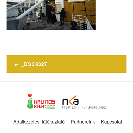
Bejegyzés
_DSC8327
navigáció
Adatkezelési tájékoztató
Partnereink
Kapcsolat