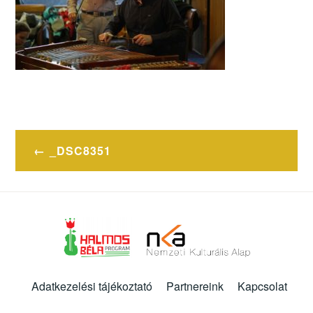
Bejegyzés
_DSC8351
navigáció
Adatkezelési tájékoztató
Partnereink
Kapcsolat