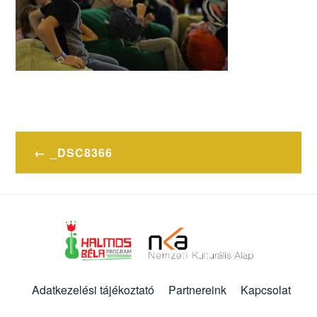
Bejegyzés
_DSC8366
navigáció
Adatkezelési tájékoztató
Partnereink
Kapcsolat