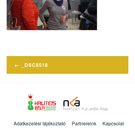
Bejegyzés
_DSC8518
navigáció
Adatkezelési tájékoztató
Partnereink
Kapcsolat