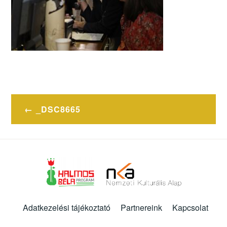
Bejegyzés
_DSC8665
navigáció
Adatkezelési tájékoztató
Partnereink
Kapcsolat