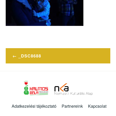
Bejegyzés
_DSC8688
navigáció
Adatkezelési tájékoztató
Partnereink
Kapcsolat