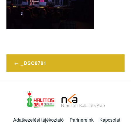
Bejegyzés
_DSC8781
navigáció
Adatkezelési tájékoztató
Partnereink
Kapcsolat