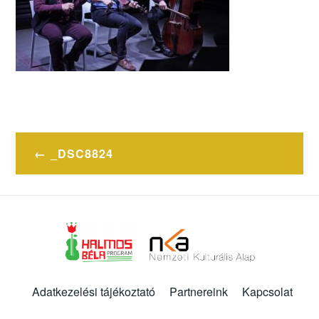
Bejegyzés
_DSC8824
navigáció
Adatkezelési tájékoztató
Partnereink
Kapcsolat