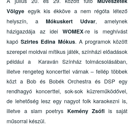
A július 20. és 29. között futó
Művészetek
egyik kis ékköve a nem régóta létező
Völgye
helyszín, a
, amelynek
Mókuskert Udvar
házigazdája az idei
-re is meghívást
WOMEX
kapó
. A programok között
Szirtes Edina Mókus
szerepel moldvai mítikus játék, színházi előadások
például a Karaván Színház tolmácsolásában,
illetve rengeteg koncerttel várnak – fellép többek
közt a Bob és Bobék Orchestra és DSP egy
rendhagyó koncerttel, sok-sok küzreműködővel,
de lehetőség lesz egy nagyot folk karaokezni is,
illetve a slam poetrys
is saját
Kemény Zsófi
műsorral készül.