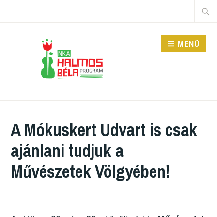
Tartalomhoz
Keres
MENÜ
HALMOS BÉLA
PROGRAM
A Mókuskert Udvart is csak
ajánlani tudjuk a
Művészetek Völgyében!