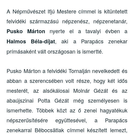
A Népművészet Ifjú Mestere címmel is kitüntetett
felvidéki származású népzenész, népzenetanár,
nyerte el a tavalyi évben a
Pusko Márton
, aki a Parapács zenekar
Halmos Béla-díjat
prímásaként vált országosan is ismertté.
Pusko Márton a felvidéki Tornalján nevelkedett és
abban a szerencsében volt része, hogy két idős
mesterét, az alsókálosai Molnár Gézát és az
abaújszinai Potta Gézát még személyesen is
ismerhette. Többek közt az ő zenei hagyatékuk
népszerűsítésére együttesével, a Parapács
zenekarral Bëbocsātlak címmel készített lemezt,