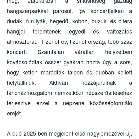
meg. Játékukban a stílushűség gazdag
hangszerparkkal párosul, így koncertjeiken a
dudák, furulyák, hegedű, koboz, buzuki és citera
hangjai teremtenek egyedi és változatos
atmoszférát. Tizenöt év, tizenöt ország, több száz
koncert. Számtalan váratlan helyzetben
kovácsolódtak össze: gyakran hozta úgy a sors,
hogy ketten maradtak talpon és duóban kellett
helytállniuk. Aktívan hozzájárulnak a
táncházmozgalom nemzetközi népszerűsítéséhez
terjesztve ezzel a népzene közösségformáló
erejét.
A duó 2025-ben megjelent első nagylemezével új,