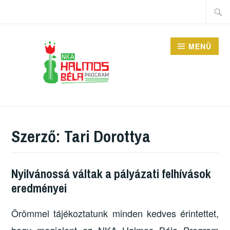
Tartalomhoz
Keres
MENÜ
HALMOS BÉLA
PROGRAM
Szerző:
Tari Dorottya
Nyilvánossá váltak a pályázati felhívások
eredményei
Örömmel tájékoztatunk minden kedves érintettet,