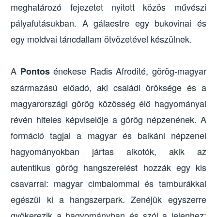
meghatározó fejezetet nyitott közös művészi
pályafutásukban. A gálaestre egy bukovinai és
egy moldvai táncdallam ötvözetével készülnek.
A
énekese Radis Afrodité, görög-magyar
Pontos
származású előadó, aki családi öröksége és a
magyarországi görög közösség élő hagyományai
révén hiteles képviselője a görög népzenének. A
formáció tagjai a magyar és balkáni népzenei
hagyományokban jártas alkotók, akik az
autentikus görög hangszerelést hozzák egy kis
csavarral: magyar cimbalommal és tamburákkal
egészül ki a hangszerpark. Zenéjük egyszerre
gyökerezik a hagyományban és szól a jelenhez: