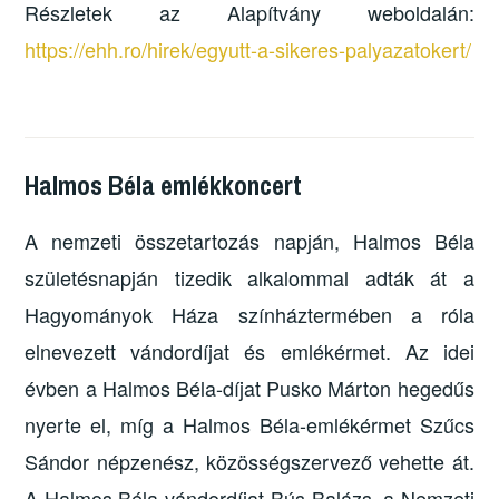
Részletek az Alapítvány weboldalán:
https://ehh.ro/hirek/egyutt-a-sikeres-palyazatokert/
Halmos Béla emlékkoncert
A nemzeti összetartozás napján, Halmos Béla
születésnapján tizedik alkalommal adták át a
Hagyományok Háza színháztermében a róla
elnevezett vándordíjat és emlékérmet. Az idei
évben a Halmos Béla-díjat Pusko Márton hegedűs
nyerte el, míg a Halmos Béla-emlékérmet Szűcs
Sándor népzenész, közösségszervező vehette át.
A Halmos Béla-vándordíjat Bús Balázs, a Nemzeti