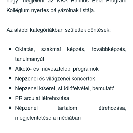
hogy megjelent az NKA Halmos Béla Program
Kollégium nyertes pályázóinak listája.
Az alábbi kategóriákban születtek döntések:
Oktatás, szakmai képzés, továbbképzés,
tanulmányút
Alkotó- és művésztelepi programok
Népzenei és világzenei koncertek
Népzenei kíséret, stúdiófelvétel, bemutató
PR arculat létrehozása
Népzenei tartalom létrehozása,
megjelentetése a médiában