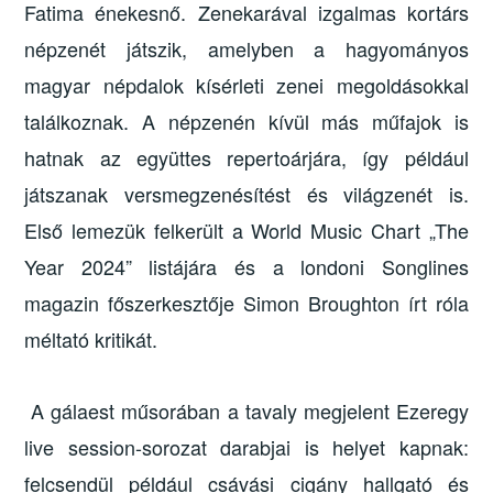
Fatima énekesnő. Zenekarával izgalmas kortárs
népzenét játszik, amelyben a hagyományos
magyar népdalok kísérleti zenei megoldásokkal
találkoznak. A népzenén kívül más műfajok is
hatnak az együttes repertoárjára, így például
játszanak versmegzenésítést és világzenét is.
Első lemezük felkerült a World Music Chart „The
Year 2024” listájára és a londoni Songlines
magazin főszerkesztője Simon Broughton írt róla
méltató kritikát.
A gálaest műsorában a tavaly megjelent Ezeregy
live session-sorozat darabjai is helyet kapnak:
felcsendül például csávási cigány hallgató és