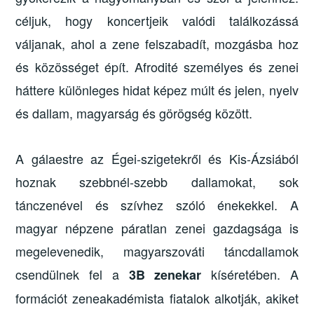
céljuk, hogy koncertjeik valódi találkozássá
váljanak, ahol a zene felszabadít, mozgásba hoz
és közösséget épít. Afrodité személyes és zenei
háttere különleges hidat képez múlt és jelen, nyelv
és dallam, magyarság és görögség között.
A gálaestre az Égei-szigetekről és Kis-Ázsiából
hoznak szebbnél-szebb dallamokat, sok
tánczenével és szívhez szóló énekekkel. A
magyar népzene páratlan zenei gazdagsága is
megelevenedik, magyarszováti táncdallamok
csendülnek fel a
kíséretében. A
3B zenekar
formációt zeneakadémista fiatalok alkotják, akiket