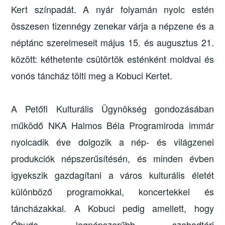
Kert színpadát. A nyár folyamán nyolc estén
összesen tizennégy zenekar várja a népzene és a
néptánc szerelmeseit május 15. és augusztus 21.
között: kéthetente csütörtök esténként moldvai és
vonós táncház tölti meg a Kobuci Kertet.
A Petőfi Kulturális Ügynökség gondozásában
működő NKA Halmos Béla Programiroda immár
nyolcadik éve dolgozik a nép- és világzenei
produkciók népszerűsítésén, és minden évben
igyekszik gazdagítani a város kulturális életét
különböző programokkal, koncertekkel és
táncházakkal. A Kobuci pedig amellett, hogy
Óbuda legnépszerűbb szabadtéri