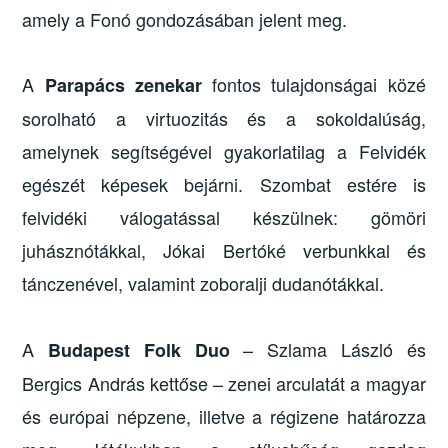
amely a Fonó gondozásában jelent meg.
A
fontos tulajdonságai közé
Parapács zenekar
sorolható a virtuozitás és a sokoldalúság,
amelynek segítségével gyakorlatilag a Felvidék
egészét képesek bejárni. Szombat estére is
felvidéki válogatással készülnek: gömöri
juhásznótákkal, Jókai Bertóké verbunkkal és
tánczenével, valamint zoboralji dudanótákkal.
A
– Szlama László és
Budapest Folk Duo
Bergics András kettőse – zenei arculatát a magyar
és európai népzene, illetve a régizene határozza