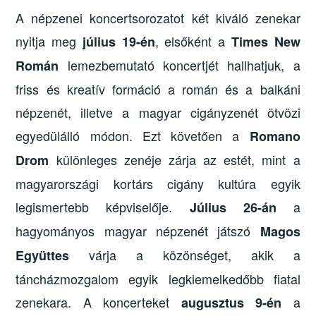
A népzenei koncertsorozatot két kiváló zenekar
nyitja meg
, elsőként a
július 19-én
Times New
lemezbemutató koncertjét hallhatjuk, a
Román
friss és kreatív formáció a román és a balkáni
népzenét, illetve a magyar cigányzenét ötvözi
egyedülálló módon. Ezt követően a
Romano
különleges zenéje zárja az estét, mint a
Drom
magyarországi kortárs cigány kultúra egyik
legismertebb képviselője.
a
Július 26-án
hagyományos magyar népzenét játszó
Magos
várja a közönséget, akik a
Együttes
táncházmozgalom egyik legkiemelkedőbb fiatal
zenekara. A koncerteket
a
augusztus 9-én