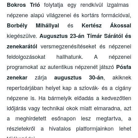
folytatja egy rendkívül izgalmas
Bokros Trió
népzene alapú világzenei és kortárs formációval,
és
Borbély Mihállyal
Kertész Ákossal
kiegészülve.
Augusztus 23-án
Tímár Sárától és
versmegzenésítéseket és népzenei
zenekarától
feldolgozásokat hallhatunk. A népzenei
programokat az autentikus népzenét játszó
Pósfa
zárja
, akiknek
zenekar
augusztus 30-án
repertoárjában helyet kap a szlovák- és a cigány
népzene is. Ha bármelyik előadás a kedvezőtlen
időjárás vagy technikai okok miatt elmaradna, azt
a meghirdetett esőnapon lesz megtartva, a
részletekről a hivatalos platformjainkon lehet