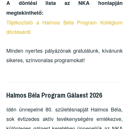
A döntési lista az NKA honlapján
megtekinthető:
Tájékoztató a Halmos Béla Program Kollégium
döntéséről
Minden nyertes pályázónak gratulálunk, kívánunk
sikeres, színvonalas programokat!
Halmos Béla Program Gálaest 2026
Idén ünnepelné 80. születésnapját Halmos Béla,
sok évtizedes aktív tevékenységére emlékezve,
különleges gálaest keretében ünnepeljük az NKA