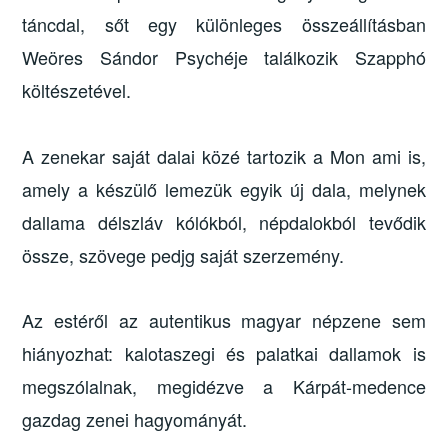
táncdal, sőt egy különleges összeállításban
Weöres Sándor Psychéje találkozik Szapphó
költészetével.
A zenekar saját dalai közé tartozik a Mon ami is,
amely a készülő lemezük egyik új dala, melynek
dallama délszláv kólókból, népdalokból tevődik
össze, szövege pedjg saját szerzemény.
Az estéről az autentikus magyar népzene sem
hiányozhat: kalotaszegi és palatkai dallamok is
megszólalnak, megidézve a Kárpát-medence
gazdag zenei hagyományát.