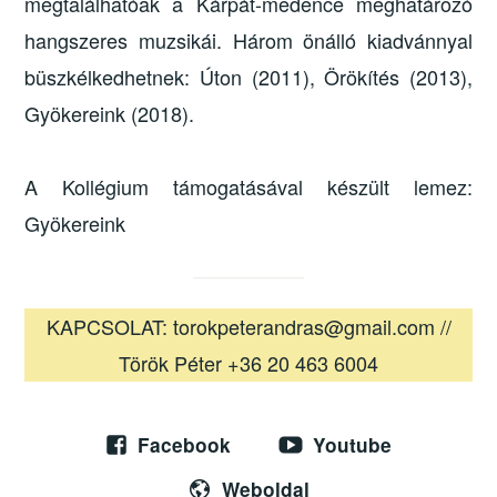
megtalálhatóak a Kárpát-medence meghatározó
hangszeres muzsikái. Három önálló kiadvánnyal
büszkélkedhetnek: Úton (2011), Örökítés (2013),
Gyökereink (2018).
A Kollégium támogatásával készült lemez:
Gyökereink
KAPCSOLAT: torokpeterandras@gmail.com //
Török Péter +36 20 463 6004
Facebook
Youtube
Weboldal