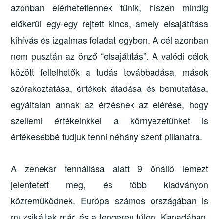
azonban elérhetetlennek tűnik, hiszen mindig
előkerül egy-egy rejtett kincs, amely elsajátítása
kihívás és izgalmas feladat egyben. A cél azonban
nem pusztán az önző “elsajátítás”. A valódi célok
között fellelhetők a tudás továbbadása, mások
szórakoztatása, értékek átadása és bemutatása,
egyáltalán annak az érzésnek az elérése, hogy
szellemi értékeinkkel a környezetünket is
értékesebbé tudjuk tenni néhány szent pillanatra.
A zenekar fennállása alatt 9 önálló lemezt
jelentetett meg, és több kiadványon
közreműködnek. Európa számos országában is
muzsikáltak már, és a tengeren túlon, Kanadában,