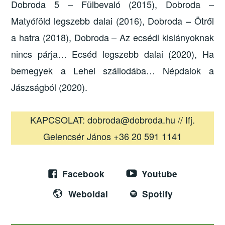
Dobroda 5 – Fülbevaló (2015), Dobroda –
Matyóföld legszebb dalai (2016), Dobroda – Ötről
a hatra (2018), Dobroda – Az ecsédi kislányoknak
nincs párja… Ecséd legszebb dalai (2020), Ha
bemegyek a Lehel szállodába… Népdalok a
Jászságból (2020).
KAPCSOLAT: dobroda@dobroda.hu // Ifj.
Gelencsér János +36 20 591 1141
Facebook
Youtube
Weboldal
Spotify