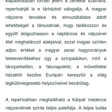
kiapadhatatlan forrást jelent a zenekar számára,
repertoárját is e tárházból válogatja. A magyar
népzene tanulása és elmuzsikálása adott
lehetőséget a társulatnak, hogy találkozzon és
együtt dolgozhasson a néptáncos és népzenei
élet meghatározó alakjaival, ezzel magas szinten
adjon értéket a magyar zenei hagyományok
felelevenítéséhez úgy a színpadokon, mint a
táncparketten, a falunapoktól, a művelődési
házaktól kezdve Európán keresztül a világ
legkülönlegesebb helyszíneivel bezárólag.
A repertoárban megtalálható a Kárpát medence
népzenéinek szinte teljes palettája. A teljes tudás