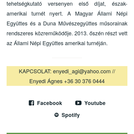
tehetségkutató versenyen első díjat, észak-
amerikai turnét nyert. A Magyar Állami Népi
Együttes és a Duna Művészegyüttes műsorainak
rendszeres közreműködője. 2013. őszén részt vett
az Állami Népi Együttes amerikai turnéján.
KAPCSOLAT: enyedi_agi@yahoo.com //
Enyedi Ágnes +36 30 376 0444
Facebook
Youtube
Spotify