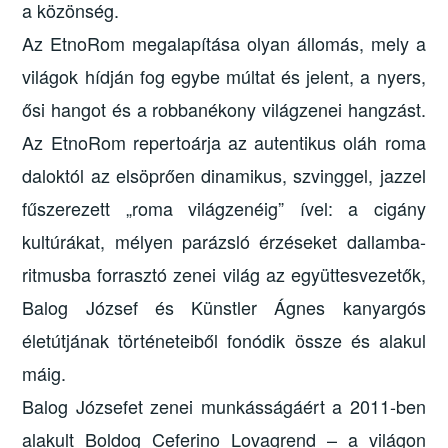
a közönség.
Az EtnoRom megalapítása olyan állomás, mely a
világok hídján fog egybe múltat és jelent, a nyers,
ősi hangot és a robbanékony világzenei hangzást.
Az EtnoRom repertoárja az autentikus oláh roma
daloktól az elsöprően dinamikus, szvinggel, jazzel
fűszerezett „roma világzenéig” ível: a cigány
kultúrákat, mélyen parázsló érzéseket dallamba-
ritmusba forrasztó zenei világ az együttesvezetők,
Balog József és Künstler Ágnes kanyargós
életútjának történeteiből fonódik össze és alakul
máig.
Balog Józsefet zenei munkásságáért a 2011-ben
alakult Boldog Ceferino Lovagrend – a világon