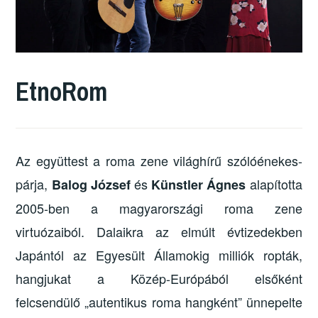
EtnoRom
Az együttest a roma zene világhírű szólóénekes-
párja,
és
alapította
Balog József
Künstler Ágnes
2005-ben a magyarországi roma zene
virtuózaiból. Dalaikra az elmúlt évtizedekben
Japántól az Egyesült Államokig milliók ropták,
hangjukat a Közép-Európából elsőként
felcsendülő „autentikus roma hangként” ünnepelte