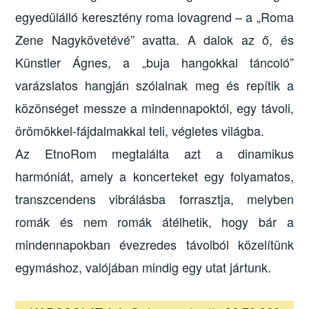
egyedülálló keresztény roma lovagrend – a „Roma
Zene Nagykövetévé” avatta. A dalok az ő, és
Künstler Ágnes, a „buja hangokkal táncoló”
varázslatos hangján szólalnak meg és repítik a
közönséget messze a mindennapoktól, egy távoli,
örömökkel-fájdalmakkal teli, végletes világba.
Az EtnoRom megtalálta azt a dinamikus
harmóniát, amely a koncerteket egy folyamatos,
transzcendens vibrálásba forrasztja, melyben
romák és nem romák átélhetik, hogy bár a
mindennapokban évezredes távolból közelítünk
egymáshoz, valójában mindig egy utat jártunk.