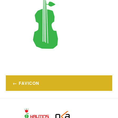
Bejegyzés
FAVICON
navigáció