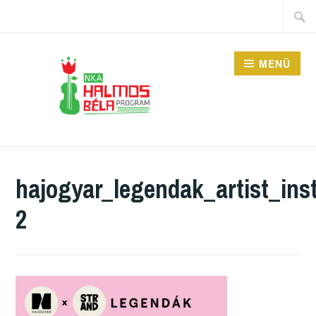
Tartalomhoz
Keres
MENÜ
HALMOS BÉLA
PROGRAM
hajogyar_legendak_artist_ins
2