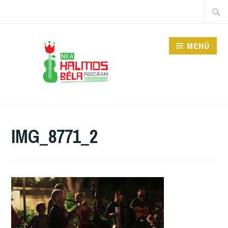
Tartalomhoz
Keres
MENÜ
HALMOS BÉLA
PROGRAM
IMG_8771_2