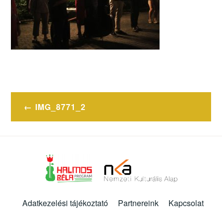
Bejegyzés
IMG_8771_2
navigáció
Adatkezelési tájékoztató
Partnereink
Kapcsolat