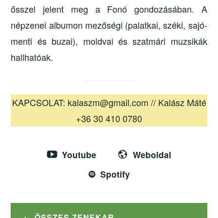
ősszel jelent meg a Fonó gondozásában. A
népzenei albumon mezőségi (palatkai, széki, sajó-
menti és buzai), moldvai és szatmári muzsikák
hallhatóak.
KAPCSOLAT: kalaszm@gmail.com // Kalász Máté
+36 30 410 0780
Youtube
Weboldal
Spotify
ÖSSZES ZENEKAR