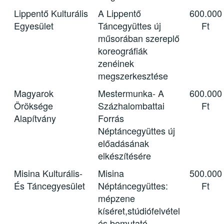
Lippentő Kulturális
A Lippentő
600.000
Egyesület
Táncegyüttes új
Ft
műsorában szereplő
koreográfiák
zenéinek
megszerkesztése
Magyarok
Mestermunka- A
600.000
Öröksége
Százhalombattai
Ft
Alapítvány
Forrás
Néptáncegyüttes új
előadásának
elkészítésére
Misina Kulturális-
Misina
500.000
És Táncegyesület
Néptáncegyüttes:
Ft
mépzene
kíséret,stúdiófelvétel
és bemutató