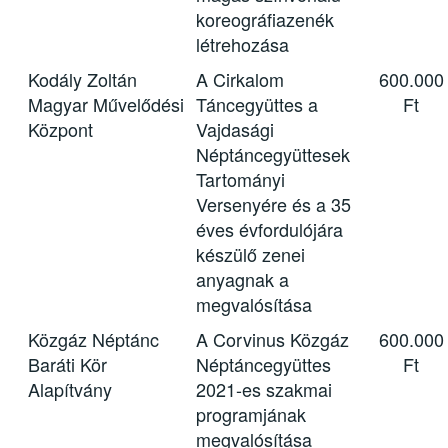
koreográfiazenék
létrehozása
Kodály Zoltán
A Cirkalom
600.000
Magyar Művelődési
Táncegyüttes a
Ft
Központ
Vajdasági
Néptáncegyüttesek
Tartományi
Versenyére és a 35
éves évfordulójára
készülő zenei
anyagnak a
megvalósítása
Közgáz Néptánc
A Corvinus Közgáz
600.000
Baráti Kör
Néptáncegyüttes
Ft
Alapítvány
2021-es szakmai
programjának
megvalósítása