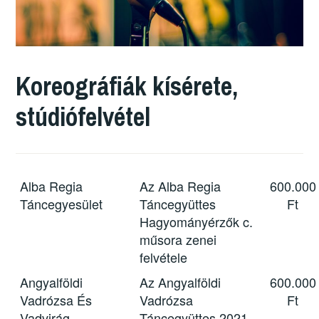
Koreográfiák kísérete,
stúdiófelvétel
Alba Regia
Az Alba Regia
600.000
Táncegyesület
Táncegyüttes
Ft
Hagyományérzők c.
műsora zenei
felvétele
Angyalföldi
Az Angyalföldi
600.000
Vadrózsa És
Vadrózsa
Ft
Vadvirág
Táncegyüttes 2021-