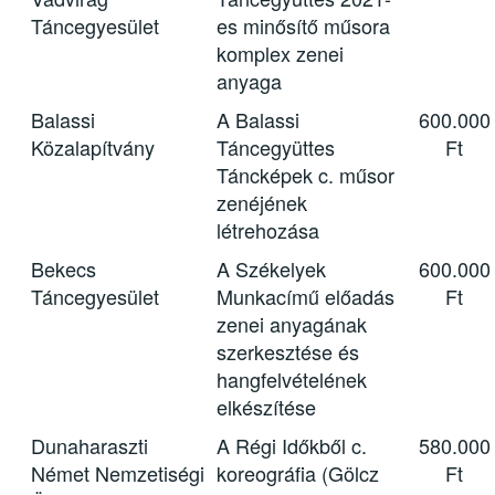
Táncegyesület
es minősítő műsora
komplex zenei
anyaga
Balassi
A Balassi
600.000
Közalapítvány
Táncegyüttes
Ft
Táncképek c. műsor
zenéjének
létrehozása
Bekecs
A Székelyek
600.000
Táncegyesület
Munkacímű előadás
Ft
zenei anyagának
szerkesztése és
hangfelvételének
elkészítése
Dunaharaszti
A Régi Időkből c.
580.000
Német Nemzetiségi
koreográfia (Gölcz
Ft