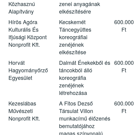
Közhasznú
zenei anyagának
Alapítvány
elkészítésére
Hírös Agóra
Kecskemét
600.000
Kulturális És
Táncegyüttes
Ft
Ifjúsági Központ
koreográfiai
Nonprofit Kft.
zenéjének
elkészítése
Horvát
Dalmát Énekekből és
600.000
Hagyományőrző
táncokból álló
Ft
Egyesület
koreográfia
zenéjének
létrehozása
Kezeslábas
A Fitos Dezső
600.000
Művészeti
Társulat Villon
Ft
Nonprofit Kft.
munkacímű élőzenés
bemutatójához
magas színvonalú