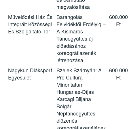
megvalósítása
Művelődési Ház És
Barangolás
600.000
Integrált Közösségi
Felvidéktől Erdélyig –
Ft
És Szolgáltató Tér
A Kismaros
Táncegyüttes új
előadásához
koreográfiazenék
létrehozása
Nagykun Diáksport
Szelek Szárnyán: A
600.000
Egyesület
Pro Cultura
Ft
Minoritatum
Hungariae-Díjas
Karcagi Biljana
Bolgár
Néptáncegyüttes
élőzenés
koreográfiazenéjének