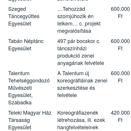
Szeged
…Tehozzád
600.000
Táncegyüttes
szomjúhozik én
Ft
Egyesület
lelkem… c. projekt
megvalósítása
Tabán Néptánc
497 pár bocskor c.
600.000
Egyesület
táncszínházi
Ft
produkció zenei
anyagának felvétele
Talentum
A Talentum új
600.000
Tehetséggondozó
koreográfiáinak zenei
Ft
Művészeti
szerkesztése és
Egyesület,
felvétele
Szabadka
Teleki Magyar Ház
Koreográfiazenék
420.000
Társaság
létrehozása, ill. ezek
Ft
Egyesület
hangfelvételeinek