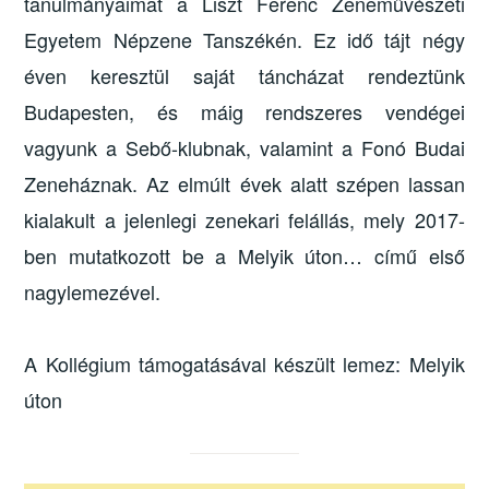
tanulmányaimat a Liszt Ferenc Zeneművészeti
Egyetem Népzene Tanszékén. Ez idő tájt négy
éven keresztül saját táncházat rendeztünk
Budapesten, és máig rendszeres vendégei
vagyunk a Sebő-klubnak, valamint a Fonó Budai
Zeneháznak. Az elmúlt évek alatt szépen lassan
kialakult a jelenlegi zenekari felállás, mely 2017-
ben mutatkozott be a Melyik úton… című első
nagylemezével.
A Kollégium támogatásával készült lemez: Melyik
úton