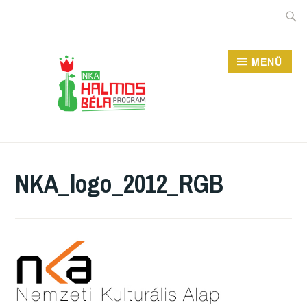
Tartalomhoz
Keres
MENÜ
HALMOS BÉLA
PROGRAM
NKA_logo_2012_RGB