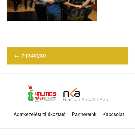
Bejegyzés
P1340280
navigáció
Adatkezelési tájékoztató
Partnereink
Kapcsolat