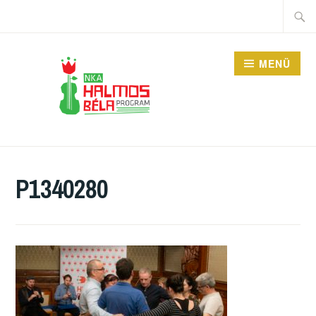
Tartalomhoz
Keres
MENÜ
HALMOS BÉLA
PROGRAM
P1340280