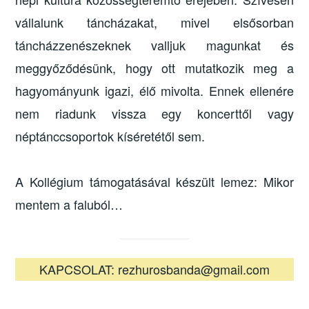
vállalunk táncházakat, mivel elsősorban
táncházzenészeknek valljuk magunkat és
meggyőződésünk, hogy ott mutatkozik meg a
hagyományunk igazi, élő mivolta. Ennek ellenére
nem riadunk vissza egy koncerttől vagy
néptánccsoportok kíséretétől sem.
A Kollégium támogatásával készült lemez: Mikor
mentem a faluból…
KAPCSOLAT: rezhurosbanda@gmail.com