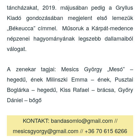
táncházakat, 2019. májusában pedig a Gryllus
Kiadó gondozásában megjelent első lemezük
„Békeucca” címmel. Műsoruk a Kárpát-medence
népzenei hagyományának legszebb dallamaiból
válogat.
A zenekar tagjai: Mesics György „Mesó” –
hegedű, ének Milinszki Emma – ének, Pusztai
Boglárka – hegedű, Kiss Rafael – brácsa, Győry
Dániel – bőgő
KONTAKT: bandasomlo@gmail.com //
mesicsgyorgy@gmail.com // +36 70 615 6266