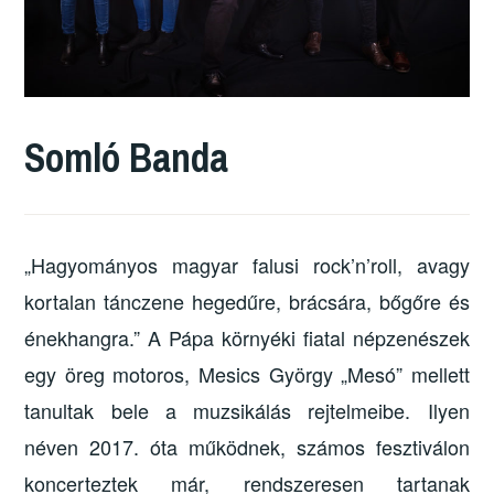
Somló Banda
„Hagyományos magyar falusi rock’n’roll, avagy
kortalan tánczene hegedűre, brácsára, bőgőre és
énekhangra.” A Pápa környéki fiatal népzenészek
egy öreg motoros, Mesics György „Mesó” mellett
tanultak bele a muzsikálás rejtelmeibe. Ilyen
néven 2017. óta működnek, számos fesztiválon
koncerteztek már, rendszeresen tartanak