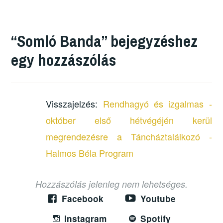
“
Somló Banda
” bejegyzéshez
egy hozzászólás
Visszajelzés:
Rendhagyó és izgalmas -
október első hétvégéjén kerül
megrendezésre a Táncháztalálkozó -
Halmos Béla Program
Hozzászólás jelenleg nem lehetséges.
Facebook
Youtube
Instagram
Spotify