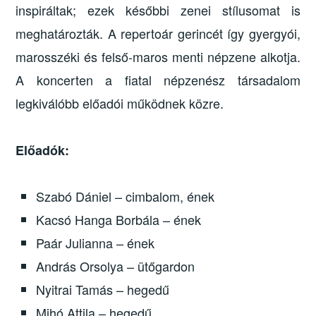
inspiráltak; ezek későbbi zenei stílusomat is
meghatározták. A repertoár gerincét így gyergyói,
marosszéki és felső-maros menti népzene alkotja.
A koncerten a fiatal népzenész társadalom
legkiválóbb előadói működnek közre.
Előadók:
Szabó Dániel – cimbalom, ének
Kacsó Hanga Borbála – ének
Paár Julianna – ének
András Orsolya – ütőgardon
Nyitrai Tamás – hegedű
Mihó Attila – hegedű