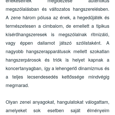
énekeseinek megidézése autentikus
megszólalásban és változatos hangszerelésben.
A zene három pólusa az ének, a hegedűjáték és
természetesen a cimbalom, de emellett a tipikus
kísérőhangszeresek is megszólalnak ritmizáló,
vagy éppen dallamot játszó szólistaként. A
nagyobb hangszerapparátusok mellett szokatlan
hangszerpárosok és triók is helyet kapnak a
koncertanyagban, így a lehengerlő dinamizmus és
a teljes lecsendesedés kettőssége mindvégig
megmarad.
Olyan zenei anyagokat, hangulatokat válogattam,
amelyeket sok esetben saját élményeim