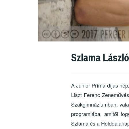
Szlama László
A Junior Príma díjas né
Liszt Ferenc Zeneművész
Szakgimnáziumban, vala
programjába, amitől fog
Szlama és a Holddalanap