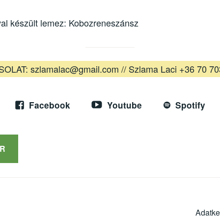
al készült lemez: Kobozreneszánsz
OLAT: szlamalac@gmail.com // Szlama Laci +36 70 70
Facebook
Youtube
Spotify
R
Adatke