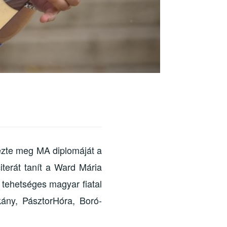
ezte meg MA diplomáját a
terát tanít a Ward Mária
ehetséges magyar fiatal
kány, PásztorHóra, Boró-