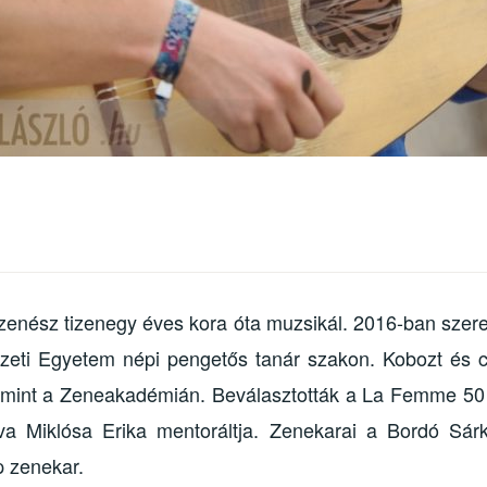
pzenész tizenegy éves kora óta muzsikál. 2016-ban szer
eti Egyetem népi pengetős tanár szakon. Kobozt és ci
mint a Zeneakadémián. Beválasztották a La Femme 50 t
va Miklósa Erika mentoráltja. Zenekarai a Bordó Sár
 zenekar.