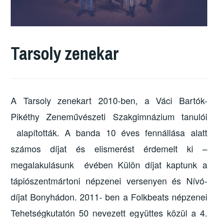
Tarsoly zenekar
A Tarsoly zenekart 2010-ben, a Váci Bartók-
Pikéthy Zeneművészeti Szakgimnázium tanulói
alapították. A banda 10 éves fennállása alatt
számos díjat és elismerést érdemelt ki –
megalakulásunk évében Külön díjat kaptunk a
tápiószentmártoni népzenei versenyen és Nívó-
díjat Bonyhádon. 2011- ben a Folkbeats népzenei
Tehetségkutatón 50 nevezett együttes közül a 4.