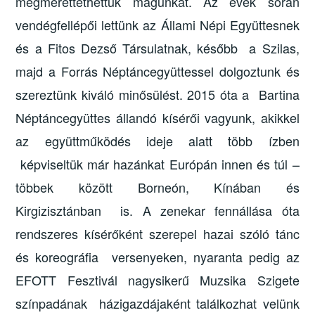
megmérettethettük magunkat. Az évek során
vendégfellépői lettünk az Állami Népi Együttesnek
és a Fitos Dezső Társulatnak, később a Szilas,
majd a Forrás Néptáncegyüttessel dolgoztunk és
szereztünk kiváló minősülést. 2015 óta a Bartina
Néptáncegyüttes állandó kísérői vagyunk, akikkel
az együttműködés ideje alatt több ízben
képviseltük már hazánkat Európán innen és túl –
többek között Borneón, Kínában és
Kirgizisztánban is. A zenekar fennállása óta
rendszeres kísérőként szerepel hazai szóló tánc
és koreográfia versenyeken, nyaranta pedig az
EFOTT Fesztivál nagysikerű Muzsika Szigete
színpadának házigazdájaként találkozhat velünk