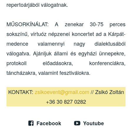
repertoárjából válogatnak.
MŰSORKÍNÁLAT: A zenekar 30-75 perces
sokszínű, virtuóz népzenei koncertet ad a Kárpát-
medence valamennyi nagy dialektusából
válogatva. Ajánljuk állami és egyházi ünnepekre,
protokoll előadásokra, konferenciákra,
táncházakra, valamint fesztiválokra.
KONTAKT:
zsikoevent@gmail.com
// Zsikó Zoltán
+36 30 827 0282
Facebook
Youtube