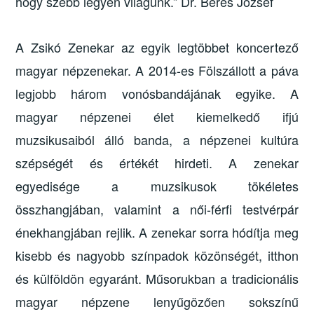
hogy szebb legyen világunk.” Dr. Béres József
A Zsikó Zenekar az egyik legtöbbet koncertező
magyar népzenekar. A 2014-es Fölszállott a páva
legjobb három vonósbandájának egyike. A
magyar népzenei élet kiemelkedő ifjú
muzsikusaiból álló banda, a népzenei kultúra
szépségét és értékét hirdeti. A zenekar
egyedisége a muzsikusok tökéletes
összhangjában, valamint a női-férfi testvérpár
énekhangjában rejlik. A zenekar sorra hódítja meg
kisebb és nagyobb színpadok közönségét, itthon
és külföldön egyaránt. Műsorukban a tradicionális
magyar népzene lenyűgözően sokszínű