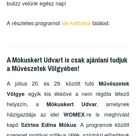
bulizz velünk egész nap!
A részletes programot
ide kattintva
találod.
A Mókuskert Udvart is csak ajánlani tudjuk
a Művészetek Völgyében!
A július 20. és 29. között futó
Művészetek
egyik kis ékköve a nem régóta létező
Völgye
helyszín, a
, amelynek
Mókuskert Udvar
házigazdája az idei
-re is meghívást
WOMEX
kapó
. A programok között
Szirtes Edina Mókus
szerepel moldvai mítikus játék, színházi előadások