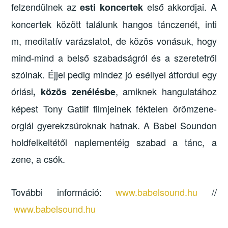
felzendülnek az
első akkordjai. A
esti koncertek
koncertek között találunk hangos tánczenét, inti
m, meditatív varázslatot, de közös vonásuk, hogy
mind-mind a belső szabadságról és a szeretetről
szólnak. Éjjel pedig mindez jó eséllyel átfordul egy
óriási
, amiknek hangulatához
, közös zenélésbe
képest Tony Gatlif filmjeinek féktelen örömzene-
orgiái gyerekzsúroknak hatnak. A Babel Soundon
holdfelkeltétől naplementéig szabad a tánc, a
zene, a csók.
További információ:
www.babelsound.hu
//
www.babelsound.hu