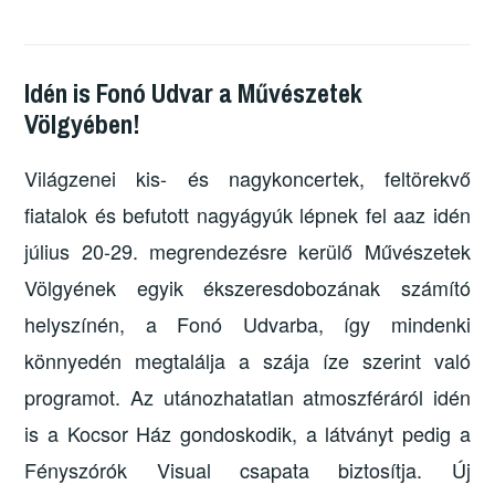
Idén is Fonó Udvar a Művészetek
Völgyében!
Világzenei kis- és nagykoncertek, feltörekvő
fiatalok és befutott nagyágyúk lépnek fel aaz idén
július 20-29. megrendezésre kerülő Művészetek
Völgyének egyik ékszeresdobozának számító
helyszínén, a Fonó Udvarba, így mindenki
könnyedén megtalálja a szája íze szerint való
programot. Az utánozhatatlan atmoszféráról idén
is a Kocsor Ház gondoskodik, a látványt pedig a
Fényszórók Visual csapata biztosítja. Új