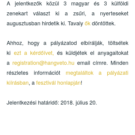
A jelentkezők közül 3 magyar és 3 külföldi
zenekart választ ki a zsűri, a nyerteseket
augusztusban hirdetik ki. Tavaly
ők
döntöttek.
Ahhoz, hogy a pályázatod elbírálják, töltsétek
ki
ezt a kérdőívet,
és küldjétek el anyagaitokat
a
registration@hangveto.hu
email címre. Minden
részletes információt
megtaláltok a pályázati
kiírásban
, a
fesztivál honlapján
!
Jelentkezési határidő: 2018. július 20.