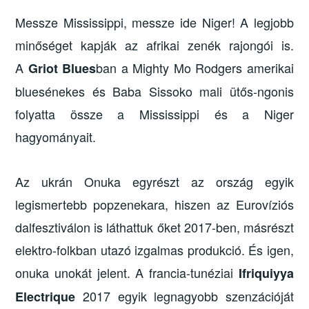
Messze Mississippi, messze ide Niger! A legjobb
minőséget kapják az afrikai zenék rajongói is.
A
ban a Mighty Mo Rodgers amerikai
Griot Blues
bluesénekes és Baba Sissoko mali ütős-ngonis
folyatta össze a Mississippi és a Niger
hagyományait.
Az ukrán Onuka egyrészt az ország egyik
legismertebb popzenekara, hiszen az Eurovíziós
dalfesztiválon is láthattuk őket 2017-ben, másrészt
elektro-folkban utazó izgalmas produkció. És igen,
onuka unokát jelent. A francia-tunéziai
Ifriquiyya
2017 egyik legnagyobb szenzációját
Electrique