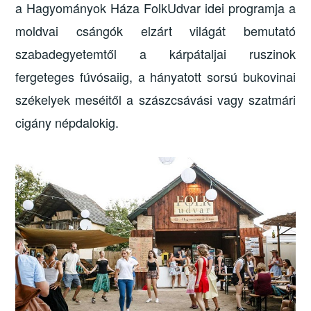
a Hagyományok Háza FolkUdvar idei programja a
moldvai csángók elzárt világát bemutató
szabadegyetemtől a kárpátaljai ruszinok
fergeteges fúvósaiig, a hányatott sorsú bukovinai
székelyek meséitől a szászcsávási vagy szatmári
cigány népdalokig.