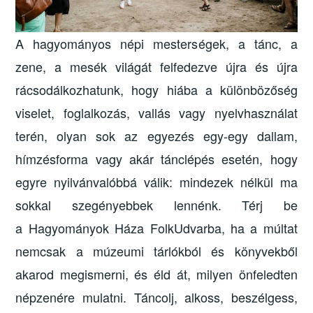
A hagyományos népi mesterségek, a tánc, a
zene, a mesék világát felfedezve újra és újra
rácsodálkozhatunk, hogy hiába a különbözőség
viselet, foglalkozás, vallás vagy nyelvhasználat
terén, olyan sok az egyezés egy-egy dallam,
hímzésforma vagy akár tánclépés esetén, hogy
egyre nyilvánvalóbbá válik: mindezek nélkül ma
sokkal szegényebbek lennénk. Térj be
a Hagyományok Háza FolkUdvarba, ha a múltat
nemcsak a múzeumi tárlókból és könyvekből
akarod megismerni, és éld át, milyen önfeledten
népzenére mulatni. Táncolj, alkoss, beszélgess,