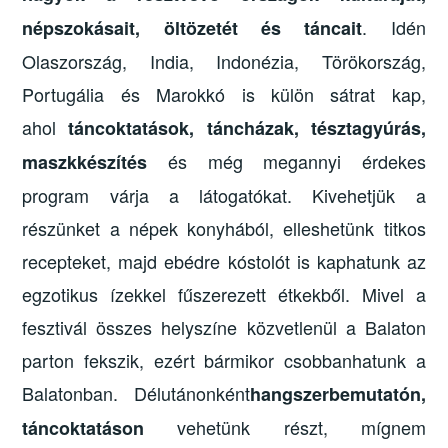
. Idén
népszokásait, öltözetét és táncait
Olaszország, India, Indonézia, Törökország,
Portugália és Marokkó is külön sátrat kap,
ahol
táncoktatások, táncházak, tésztagyúrás,
és még megannyi érdekes
maszkkészítés
program várja a látogatókat. Kivehetjük a
részünket a népek konyhából, elleshetünk titkos
recepteket, majd ebédre kóstolót is kaphatunk az
egzotikus ízekkel fűszerezett étkekből. Mivel a
fesztivál összes helyszíne közvetlenül a Balaton
parton fekszik, ezért bármikor csobbanhatunk a
Balatonban. Délutánonként
hangszerbemutatón,
vehetünk részt, mígnem
táncoktatáson