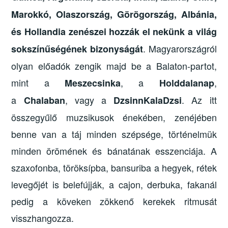
Marokkó, Olaszország, Görögország, Albánia,
és Hollandia zenészei hozzák el nekünk a világ
. Magyarországról
sokszínűségének bizonyságát
olyan előadók zengik majd be a Balaton-partot,
mint a
, a
,
Meszecsinka
Holddalanap
a
, vagy a
. Az itt
Chalaban
DzsinnKalaDzsi
összegyűlő muzsikusok énekében, zenéjében
benne van a táj minden szépsége, történelmük
minden örömének és bánatának esszenciája. A
szaxofonba, töröksípba, bansuriba a hegyek, rétek
levegőjét is belefújják, a cajon, derbuka, fakanál
pedig a köveken zökkenő kerekek ritmusát
visszhangozza.