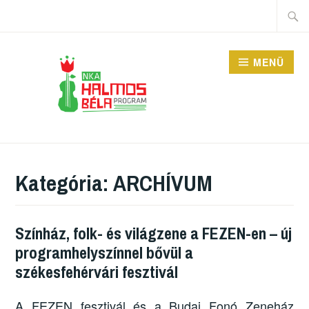
Tartalomhoz
Keres
MENÜ
HALMOS BÉLA
PROGRAM
Kategória:
ARCHÍVUM
Színház, folk- és világzene a FEZEN-en – új
programhelyszínnel bővül a
székesfehérvári fesztivál
A FEZEN fesztivál és a Budai Fonó Zeneház