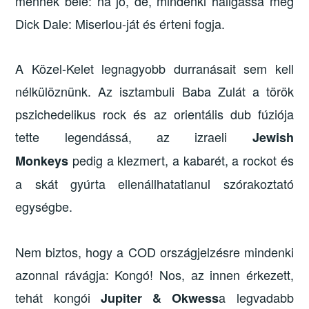
mennék bele: na jó, de, mindenki hallgassa meg
Dick Dale: Miserlou-ját és érteni fogja.
A Közel-Kelet legnagyobb durranásait sem kell
nélkülöznünk. Az isztambuli Baba Zulát a török
pszichedelikus rock és az orientális dub fúziója
tette legendássá, az izraeli
Jewish
pedig a klezmert, a kabarét, a rockot és
Monkeys
a skát gyúrta ellenállhatatlanul szórakoztató
egységbe.
Nem biztos, hogy a COD országjelzésre mindenki
azonnal rávágja: Kongó! Nos, az innen érkezett,
tehát kongói
a legvadabb
Jupiter & Okwess