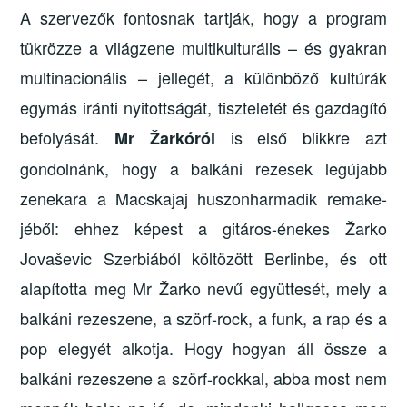
A szervezők fontosnak tartják, hogy a program
tükrözze a világzene multikulturális – és gyakran
multinacionális – jellegét, a különböző kultúrák
egymás iránti nyitottságát, tiszteletét és gazdagító
befolyását.
is első blikkre azt
Mr Žarkóról
gondolnánk, hogy a balkáni rezesek legújabb
zenekara a Macskajaj huszonharmadik remake-
jéből: ehhez képest a gitáros-énekes Žarko
Jovaševic Szerbiából költözött Berlinbe, és ott
alapította meg Mr Žarko nevű együttesét, mely a
balkáni rezeszene, a szörf-rock, a funk, a rap és a
pop elegyét alkotja. Hogy hogyan áll össze a
balkáni rezeszene a szörf-rockkal, abba most nem