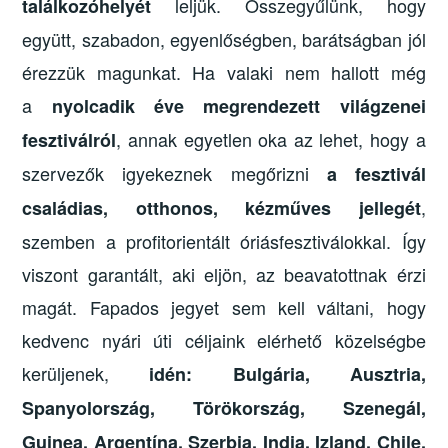
leljük. Összegyűlünk, hogy
találkozóhelyét
együtt, szabadon, egyenlőségben, barátságban jól
érezzük magunkat. Ha valaki nem hallott még
a
nyolcadik éve megrendezett világzenei
, annak egyetlen oka az lehet, hogy a
fesztiválról
szervezők igyekeznek megőrizni
a fesztivál
,
családias, otthonos, kézműves jellegét
szemben a profitorientált óriásfesztiválokkal. Így
viszont garantált, aki eljön, az beavatottnak érzi
magát. Fapados jegyet sem kell váltani, hogy
kedvenc nyári úti céljaink elérhető közelségbe
kerüljenek,
idén: Bulgária, Ausztria,
Spanyolország, Törökország, Szenegál,
Guinea, Argentína, Szerbia, India, Izland, Chile,