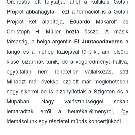
Orchestra ott folytatja, ahol a kultikus Gotan
Project abbahagyta – ezt a formációt is a Gotan
Project két alapítója, Eduardo Makaroff és
Christoph H. Müller hozta össze. A másik
társaság, a belga-argentin
a
El Juntacadaveres
tangó és a hiphop fúziójával tűnt ki, ami elsőre
kissé bizarrnak tűnik, de a végeredményt hallva,
egyáltalán nem lehetetlen vállalkozás, sőt!
Mindezt már évekkel ezelőtt már meglehetősen
nagy sikerrel be is bizonyították a Szigeten és a
Müpában. Nagy valószínűséggel sokan
lemaradtak erről a heuréka-élményről, így
idemásolunk egy részletet müpás koncertjükből.