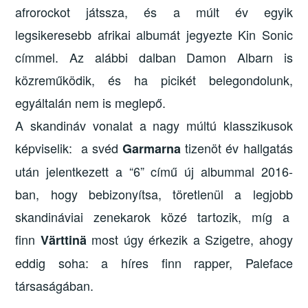
afrorockot játssza, és a múlt év egyik
legsikeresebb afrikai albumát jegyezte Kin Sonic
címmel. Az alábbi dalban Damon Albarn is
közreműködik, és ha picikét belegondolunk,
egyáltalán nem is meglepő.
A skandináv vonalat a nagy múltú klasszikusok
képviselik: a svéd
tizenöt év hallgatás
Garmarna
után jelentkezett a “6” című új albummal 2016-
ban, hogy bebizonyítsa, töretlenül a legjobb
skandináviai zenekarok közé tartozik, míg a
finn
most úgy érkezik a Szigetre, ahogy
Värttinä
eddig soha: a híres finn rapper, Paleface
társaságában.