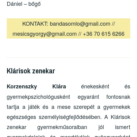
Dániel – bőgő
KONTAKT: bandasomlo@gmail.com //
mesicsgyorgy@gmail.com // +36 70 615 6266
Klárisok zenekar
énekesként és
Korzenszky Klára
gyermekpszichológusként egyaránt fontosnak
tartja a játék és a mese szerepét a gyermekek
egészséges személyiségfejlődésében. A Klárisok
zenekar gyermekműsoraiban jól ismert
gyermekdalaink és mondókáink gyöngysorként