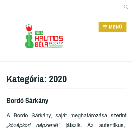
Tartalomhoz
Keres
MENÜ
HALMOS BÉLA
PROGRAM
Kategória:
2020
Bordó Sárkány
A Bordó Sárkány, saját meghatározása szerint
játszik. Az autentikus,
„középkori népzenét”