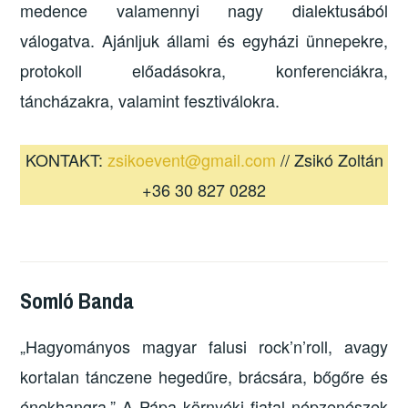
medence valamennyi nagy dialektusából
válogatva. Ajánljuk állami és egyházi ünnepekre,
protokoll előadásokra, konferenciákra,
táncházakra, valamint fesztiválokra.
KONTAKT:
zsikoevent@gmail.com
// Zsikó Zoltán
+36 30 827 0282
Somló Banda
„Hagyományos magyar falusi rock’n’roll, avagy
kortalan tánczene hegedűre, brácsára, bőgőre és
énekhangra.” A Pápa környéki fiatal népzenészek