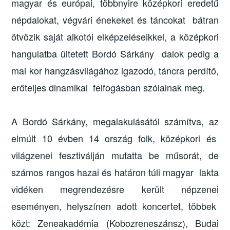
magyar és európai, többnyire középkori eredetű
népdalokat, végvári énekeket és táncokat bátran
ötvözik saját alkotói elképzeléseikkel, a középkori
hangulatba ültetett Bordó Sárkány dalok pedig a
mai kor hangzásvilágához igazodó, táncra perdítő,
erőteljes dinamikai felfogásban szólalnak meg.
A Bordó Sárkány, megalakulásától számítva, az
elmúlt 10 évben 14 ország folk, középkori és
világzenei fesztiválján mutatta be műsorát, de
számos rangos hazai és határon túli magyar lakta
vidéken megrendezésre került népzenei
eseményen, helyszínen adott koncertet, többek
közt: Zeneakadémia (Kobozreneszánsz), Budai