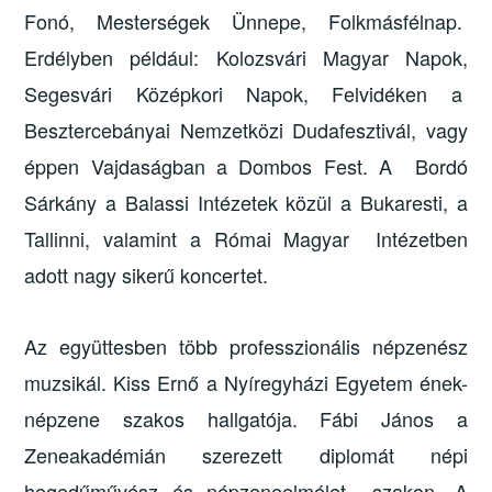
Fonó, Mesterségek Ünnepe, Folkmásfélnap.
Erdélyben például: Kolozsvári Magyar Napok,
Segesvári Középkori Napok, Felvidéken a
Besztercebányai Nemzetközi Dudafesztivál, vagy
éppen Vajdaságban a Dombos Fest. A Bordó
Sárkány a Balassi Intézetek közül a Bukaresti, a
Tallinni, valamint a Római Magyar Intézetben
adott nagy sikerű koncertet.
Az együttesben több professzionális népzenész
muzsikál. Kiss Ernő a Nyíregyházi Egyetem ének-
népzene szakos hallgatója. Fábi János a
Zeneakadémián szerezett diplomát népi
hegedűművész és népzeneelmélet szakon. A