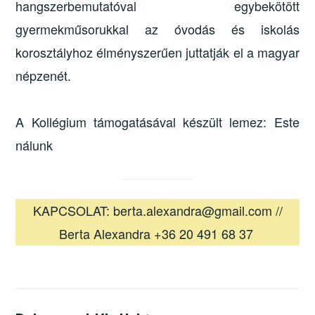
hangszerbemutatóval egybekötött
gyermekműsorukkal az óvodás és iskolás
korosztályhoz élményszerűen juttatják el a magyar
népzenét.
A Kollégium támogatásával készült lemez: Este
nálunk
KAPCSOLAT: berta.alexandra@gmail.com //
Berta Alexandra +36 20 491 68 37