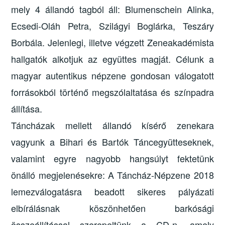
mely 4 állandó tagból áll: Blumenschein Alinka,
Ecsedi-Oláh Petra, Szilágyi Boglárka, Teszáry
Borbála. Jelenlegi, illetve végzett Zeneakadémista
hallgatók alkotjuk az együttes magját. Célunk a
magyar autentikus népzene gondosan válogatott
forrásokból történő megszólaltatása és színpadra
állítása.
Táncházak mellett állandó kísérő zenekara
vagyunk a Bihari és Bartók Táncegyütteseknek,
valamint egyre nagyobb hangsúlyt fektetünk
önálló megjelenésekre: A Táncház-Népzene 2018
lemezválogatásra beadott sikeres pályázati
elbírálásnak köszönhetően barkósági
összeállítással szerepeltünk a CD-n, amely