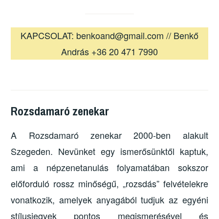
KAPCSOLAT: benkoand@gmail.com // Benkő
András +36 20 471 7990
Rozsdamaró zenekar
A Rozsdamaró zenekar 2000-ben alakult
Szegeden. Nevünket egy ismerősünktől kaptuk,
ami a népzenetanulás folyamatában sokszor
előforduló rossz minőségű, „rozsdás” felvételekre
vonatkozik, amelyek anyagából tudjuk az egyéni
stílusjegyek pontos megismerésével és