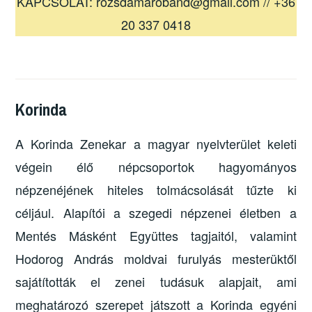
KAPCSOLAT: rozsdamaroband@gmail.com // +36
20 337 0418
Korinda
A Korinda Zenekar a magyar nyelvterület keleti
végein élő népcsoportok hagyományos
népzenéjének hiteles tolmácsolását tűzte ki
céljául. Alapítói a szegedi népzenei életben a
Mentés Másként Együttes tagjaitól, valamint
Hodorog András moldvai furulyás mesterüktől
sajátították el zenei tudásuk alapjait, ami
meghatározó szerepet játszott a Korinda egyéni