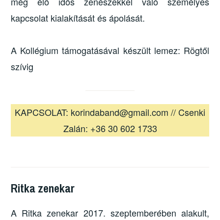
még élő idős zenészekkel való személyes
kapcsolat kialakítását és ápolását.
A Kollégium támogatásával készült lemez: Rögtől
szívig
KAPCSOLAT: korindaband@gmail.com // Csenki
Zalán: +36 30 602 1733
Ritka zenekar
A Ritka zenekar 2017. szeptemberében alakult,