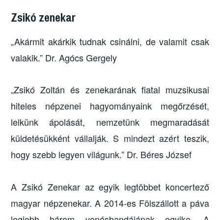
Zsikó zenekar
„Akármit akárkik tudnak csinálni, de valamit csak
valakik.” Dr. Agócs Gergely
„Zsikó Zoltán és zenekarának fiatal muzsikusai
hiteles népzenei hagyományaink megőrzését,
lelkünk ápolását, nemzetünk megmaradását
küldetésükként vállalják. S mindezt azért teszik,
hogy szebb legyen világunk.” Dr. Béres József
A Zsikó Zenekar az egyik legtöbbet koncertező
magyar népzenekar. A 2014-es Fölszállott a páva
legjobb három vonósbandájának egyike. A