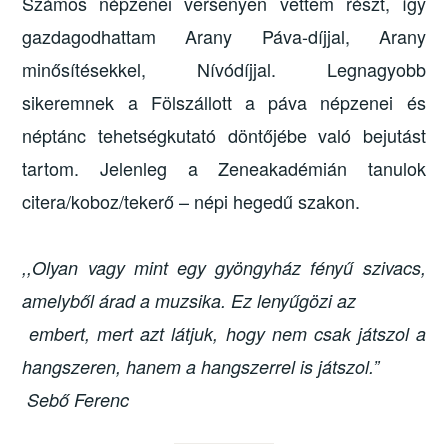
Számos népzenei versenyen vettem részt, így
gazdagodhattam Arany Páva-díjjal, Arany
minősítésekkel, Nívódíjjal. Legnagyobb
sikeremnek a Fölszállott a páva népzenei és
néptánc tehetségkutató döntőjébe való bejutást
tartom. Jelenleg a Zeneakadémián tanulok
citera/koboz/tekerő – népi hegedű szakon.
,,Olyan vagy mint egy gyöngyház fényű szivacs, 
amelyből árad a muzsika. Ez lenyűgözi az
 embert, mert azt látjuk, hogy nem csak játszol a 
hangszeren, hanem a hangszerrel is játszol.”
 Sebő Ferenc