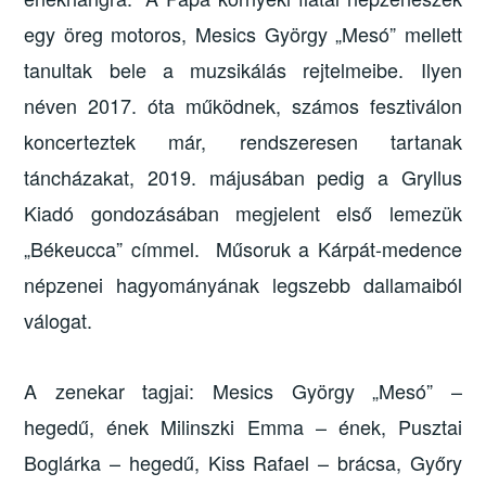
egy öreg motoros, Mesics György „Mesó” mellett
tanultak bele a muzsikálás rejtelmeibe. Ilyen
néven 2017. óta működnek, számos fesztiválon
koncerteztek már, rendszeresen tartanak
táncházakat, 2019. májusában pedig a Gryllus
Kiadó gondozásában megjelent első lemezük
„Békeucca” címmel. Műsoruk a Kárpát-medence
népzenei hagyományának legszebb dallamaiból
válogat.
A zenekar tagjai: Mesics György „Mesó” –
hegedű, ének Milinszki Emma – ének, Pusztai
Boglárka – hegedű, Kiss Rafael – brácsa, Győry