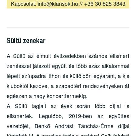
Kapcsolat: info@klarisok.hu // +36 30 825 3843
Sültü zenekar
A Sültü az elmúlt évtizedekben számos elismert
zenésszel játszott együtt és több száz alkalommal
lépett színpadra itthon és külföldön egyaránt, a kis
kluboktól kezdve, a szabadtéri rendezvényeken át
egészen a nagy koncerttermekig.
A Sültü tagjait az évek során több díjjal is
elismerték. Legutóbb, 2019-ben az együttes
vezetőjét, Benkő Andrást Táncház-Érme díjjal
tüntették ki. A zenekar tagja a moldvai Csík faluból