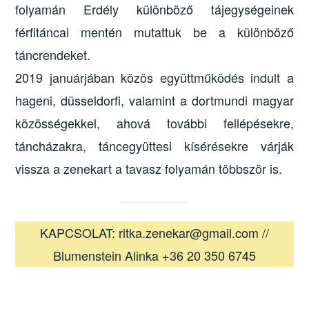
folyamán Erdély különböző tájegységeinek
férfitáncai mentén mutattuk be a különböző
táncrendeket.
2019 januárjában közös együttműködés indult a
hageni, düsseldorfi, valamint a dortmundi magyar
közösségekkel, ahová további fellépésekre,
táncházakra, táncegyüttesi kísérésekre várják
vissza a zenekart a tavasz folyamán többször is.
KAPCSOLAT: ritka.zenekar@gmail.com //
Blumenstein Alinka +36 20 350 6745