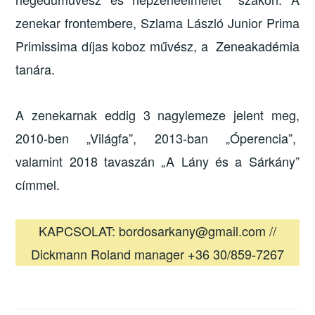
zenekar frontembere, Szlama László Junior Prima
Primissima díjas koboz művész, a Zeneakadémia
tanára.
A zenekarnak eddig 3 nagylemeze jelent meg,
2010-ben „Világfa”, 2013-ban „Óperencia”,
valamint 2018 tavaszán „A Lány és a Sárkány”
címmel.
KAPCSOLAT: bordosarkany@gmail.com //
Dickmann Roland manager +36 30/859-7267